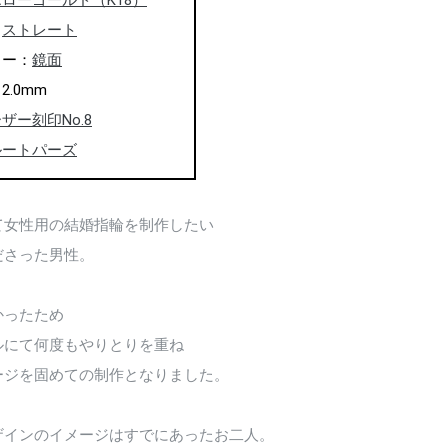
ローゴールド（K18）
：
ストレート
ャー：
鏡面
.0mm
ザー刻印No.8
ルートパーズ
て女性用の結婚指輪を制作したい
ださった男性。
かったため
ルにて何度もやりとりを重ね
ージを固めての制作となりました。
ザインのイメージはすでにあったお二人。