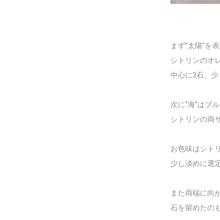
まず”太陽”を
シトリンのオ
中心に3石、
次に”海”はブ
シトリンの両
お色味はシト
少し淡めに選
また両端に向
石を留めたの