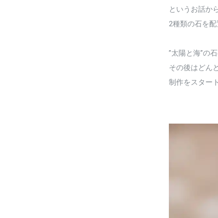
というお話から
2種類の石を
”太陽と海”の
その後はどん
制作をスター