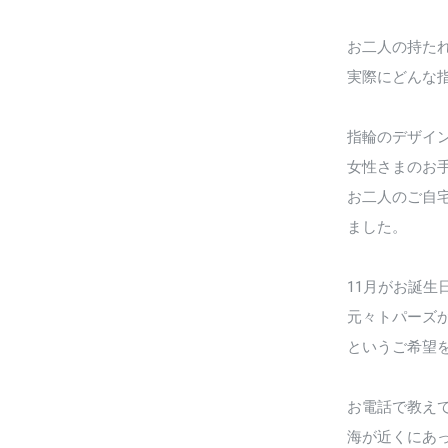
お二人の持た
実際にどんな
指輪のデザイ
女性さまのお
お二人のご自
ました。
11月がお誕生
元々トパーズ
というご希望
お電話で教え
海が近くにあ