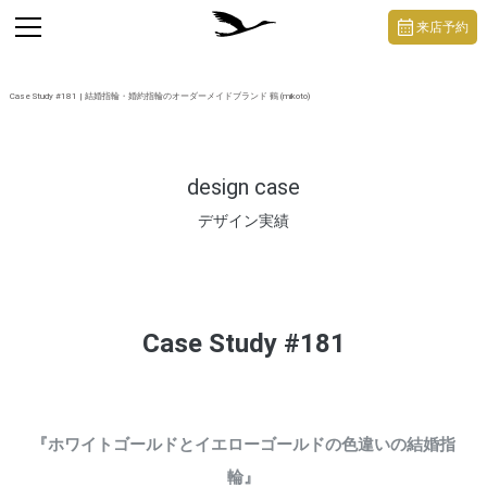
https://mikoto-jewelry.com/
toggle
来店予約
navigation
Case Study #181 | 結婚指輪・婚約指輪のオーダーメイドブランド 鶴 (mikoto)
design case
デザイン実績
Case Study #181
『ホワイトゴールドとイエローゴールドの色違いの結婚指
輪』