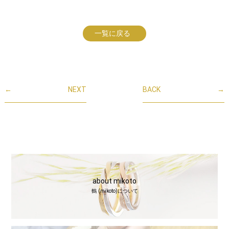
一覧に戻る
←
NEXT
BACK
→
about mikoto
鶴 (mikoto)について