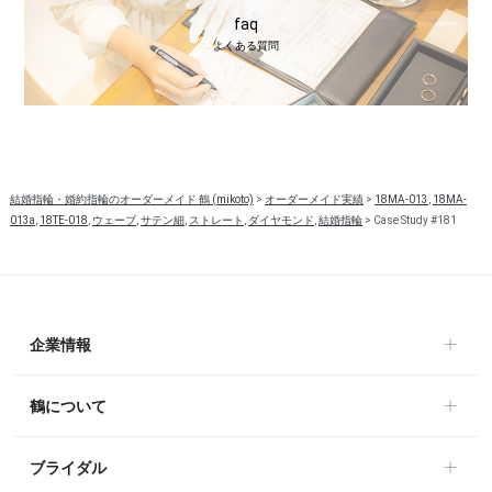
faq
よくある質問
結婚指輪・婚約指輪のオーダーメイド 鶴 (mikoto)
>
オーダーメイド実績
>
18MA-013
,
18MA-
013a
,
18TE-018
,
ウェーブ
,
サテン細
,
ストレート
,
ダイヤモンド
,
結婚指輪
>
Case Study #181
企業情報
鶴について
ブライダル