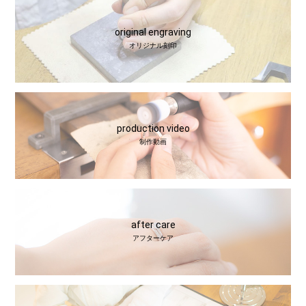
original engraving
オリジナル刻印
production video
制作動画
after care
アフターケア