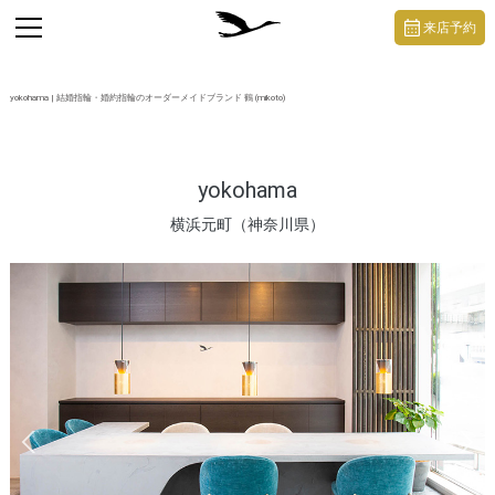
https://mikoto-jewelry.com/
toggle
来店予約
navigation
yokohama | 結婚指輪・婚約指輪のオーダーメイドブランド 鶴 (mikoto)
yokohama
横浜元町（神奈川県）