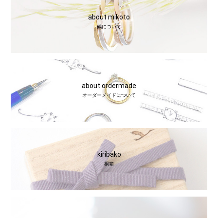
about mikoto
鶴について
about ordermade
オーダーメイドについて
kiribako
桐箱