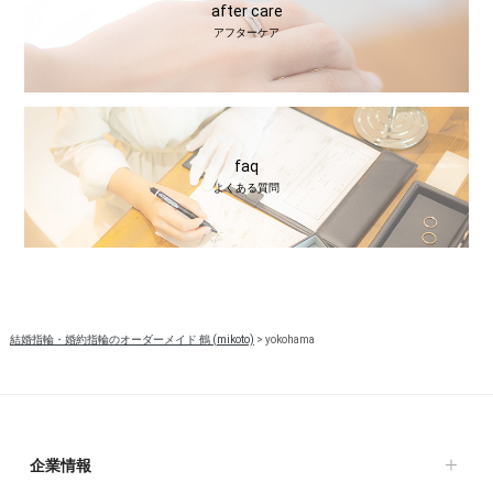
after care
アフターケア
faq
よくある質問
結婚指輪・婚約指輪のオーダーメイド 鶴 (mikoto)
>
yokohama
企業情報