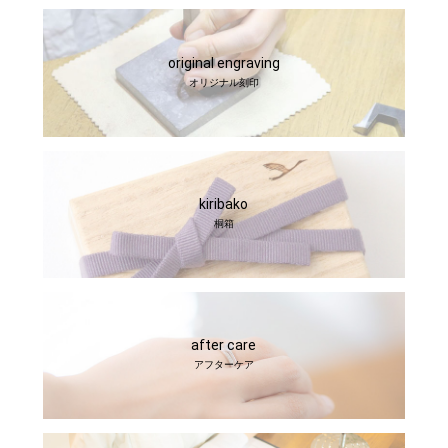
original engraving
オリジナル刻印
kiribako
桐箱
after care
アフターケア