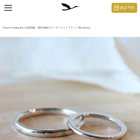
https://mikoto-jewelry.com/
toggle
来店予約
navigation
forged wedding ring | 結婚指輪・婚約指輪のオーダーメイドブランド 鶴 (mikoto)