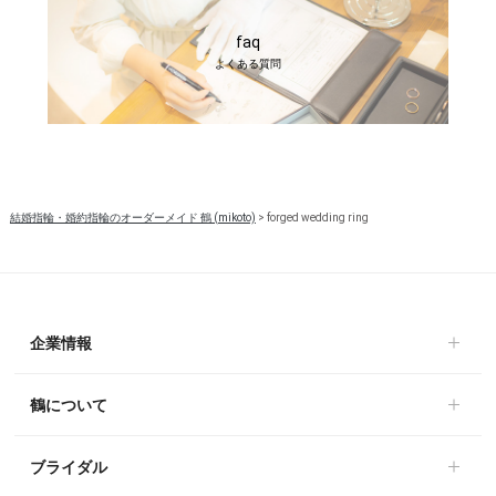
faq
よくある質問
結婚指輪・婚約指輪のオーダーメイド 鶴 (mikoto)
>
forged wedding ring
企業情報
鶴について
ブライダル