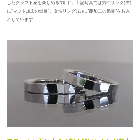
したクラフト感を楽しめる”鎚目”。上記写真では男性リング(左)
に”マット加工の鎚目”、女性リング(右)に”艶加工の鎚目”をお入
れしています。