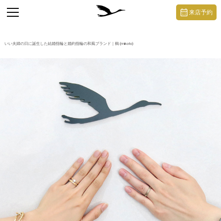
https://mikoto-jewelry.com/
toggle
来店予約
navigation
いい夫婦の日に誕生した結婚指輪と婚約指輪の和風ブランド｜鶴 (mikoto)