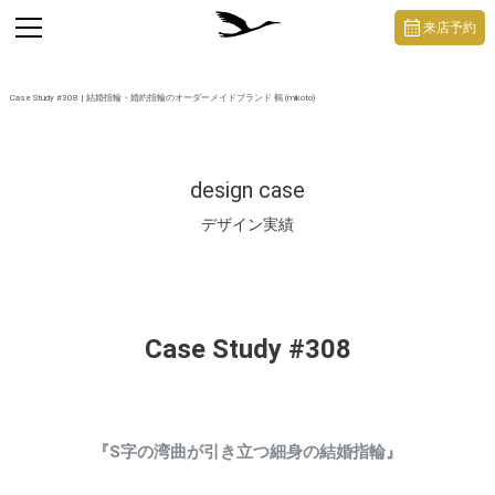
https://mikoto-jewelry.com/
toggle
来店予約
navigation
Case Study #308 | 結婚指輪・婚約指輪のオーダーメイドブランド 鶴 (mikoto)
design case
デザイン実績
Case Study #308
『S字の湾曲が引き立つ細身の結婚指輪』