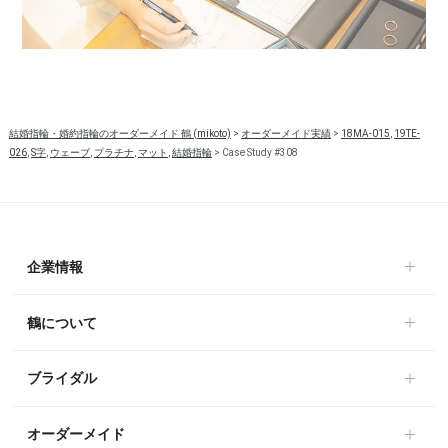
結婚指輪・婚約指輪のオーダーメイド 鶴 (mikoto)
>
オーダーメイド実績
>
18MA-015
,
19TE-
026
,
S字
,
ウェーブ
,
プラチナ
,
マット
,
結婚指輪
>
Case Study #308
企業情報
鶴について
ブライダル
オーダーメイド