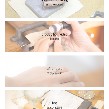
original engraving
オリジナル刻印
production video
制作動画
after care
アフターケア
faq
よくある質問