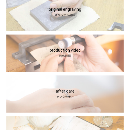
original engraving
オリジナル刻印
production video
制作動画
after care
アフターケア