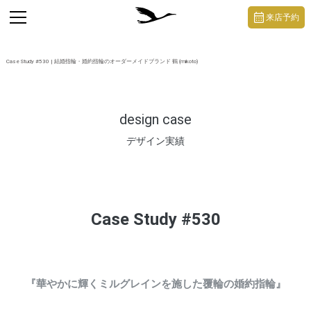
https://mikoto-jewelry.com/
toggle
来店予約
navigation
Case Study #530 | 結婚指輪・婚約指輪のオーダーメイドブランド 鶴 (mikoto)
design case
デザイン実績
Case Study #530
『華やかに輝くミルグレインを施した覆輪の婚約指輪』