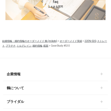
faq
よくある質問
結婚指輪・婚約指輪のオーダーメイド 鶴 (mikoto)
>
オーダーメイド実績
>
22EN-020
,
ストレー
ト
,
プラチナ
,
ミルグレイン
,
婚約指輪
,
鏡面
>
Case Study #530
企業情報
鶴について
ブライダル