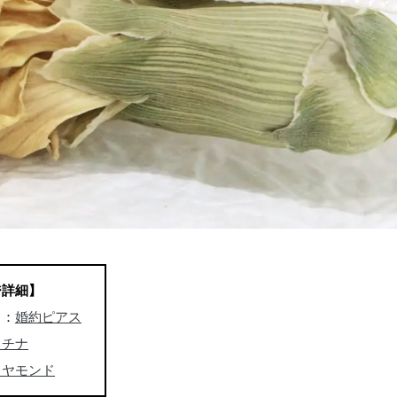
ジ詳細】
ス：
婚約ピアス
ラチナ
イヤモンド