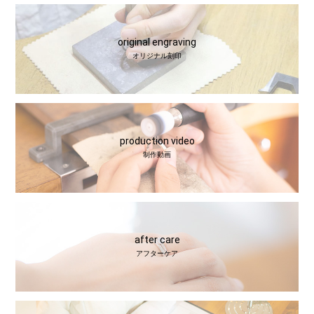
original engraving
オリジナル刻印
production video
制作動画
after care
アフターケア