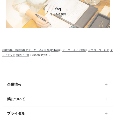
faq
よくある質問
結婚指輪・婚約指輪のオーダーメイド 鶴 (mikoto)
>
オーダーメイド実績
>
イエローゴールド
,
ダ
イヤモンド
,
婚約ピアス
>
Case Study #509
企業情報
鶴について
ブライダル