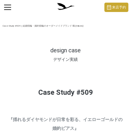
https://mikoto-jewelry.com/
toggle
来店予約
navigation
Case Study #509 | 結婚指輪・婚約指輪のオーダーメイドブランド 鶴 (mikoto)
design case
デザイン実績
Case Study #509
『揺れるダイヤモンドが日常を彩る、イエローゴールドの
婚約ピアス』