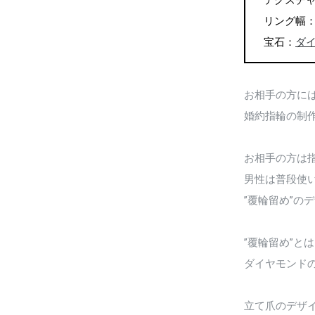
テクスチ
リング幅：
宝石：
ダ
お相手の方に
婚約指輪の制
お相手の方は
男性は普段使
”覆輪留め”の
”覆輪留め”と
ダイヤモンド
立て爪のデザ