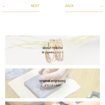
←
NEXT
BACK
→
about mikoto
鶴 (mikoto)について
original engraving
オリジナル刻印