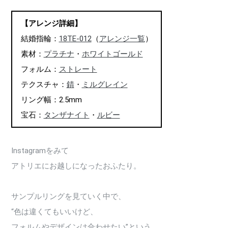
【アレンジ詳細】
結婚指輪：
18TE-012
（
アレンジ一覧
）
素材：
プラチナ
・
ホワイトゴールド
フォルム：
ストレート
テクスチャ：
錆
・
ミルグレイン
リング幅：2.5mm
宝石：
タンザナイト
・
ルビー
Instagramをみて
アトリエにお越しになったおふたり。
サンプルリングを見ていく中で、
“色は違くてもいいけど、
フォルムやデザインは合わせたい”という