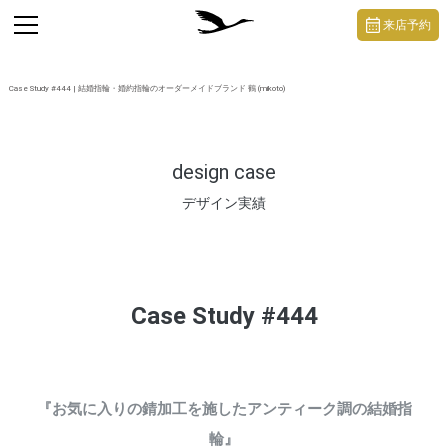
https://mikoto-jewelry.com/
toggle
来店予約
navigation
Case Study #444 | 結婚指輪・婚約指輪のオーダーメイドブランド 鶴 (mikoto)
design case
デザイン実績
Case Study #444
『お気に入りの錆加工を施したアンティーク調の結婚指
輪』