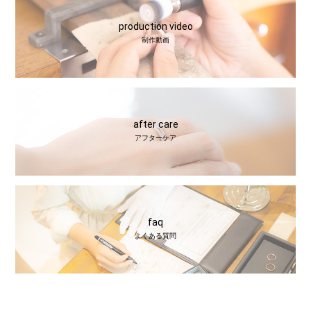
production video
制作動画
after care
アフターケア
faq
よくある質問