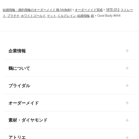
結婚指輪・婚約指輪のオーダーメイド 鶴 (mikoto)
>
オーダーメイド実績
>
18TE-012
,
ストレー
ト
,
プラチナ
,
ホワイトゴールド
,
マット
,
ミルグレイン
,
結婚指輪
,
錆
>
Case Study #444
企業情報
鶴について
ブライダル
オーダーメイド
素材・ダイヤモンド
アトリエ