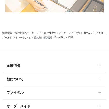
結婚指輪・婚約指輪のオーダーメイド 鶴 (mikoto)
>
オーダーメイド実績
>
18MA-011
,
イエロー
ゴールド
,
ストレート
,
マット
,
梨地細
,
結婚指輪
>
Case Study #599
企業情報
鶴について
ブライダル
オーダーメイド