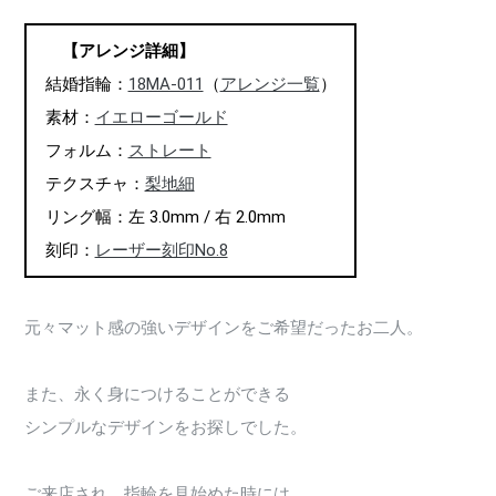
【アレンジ詳細】
結婚指輪：
18MA-011
（
アレンジ一覧
）
素材：
イエローゴールド
フォルム：
ストレート
テクスチャ：
梨地細
リング幅：左 3.0mm / 右 2.0mm
刻印：
レーザー刻印No.8
元々マット感の強いデザインをご希望だったお二人。
また、永く身につけることができる
シンプルなデザインをお探しでした。
ご来店され、指輪を見始めた時には、