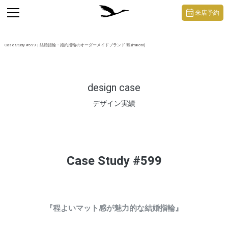
https://mikoto-jewelry.com/
toggle
来店予約
navigation
Case Study #599 | 結婚指輪・婚約指輪のオーダーメイドブランド 鶴 (mikoto)
design case
デザイン実績
Case Study #599
『程よいマット感が魅力的な結婚指輪』