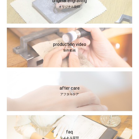
original engraving
オリジナル刻印
production video
制作動画
after care
アフターケア
faq
よくある質問