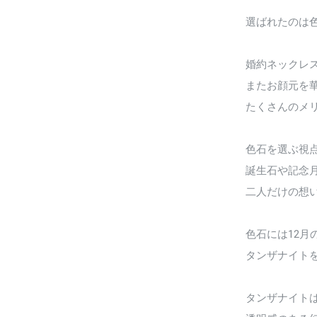
選ばれたのは
婚約ネックレ
またお顔元を
たくさんのメ
色石を選ぶ視
誕生石や記念
二人だけの想
色石には12月
タンザナイト
タンザナイト