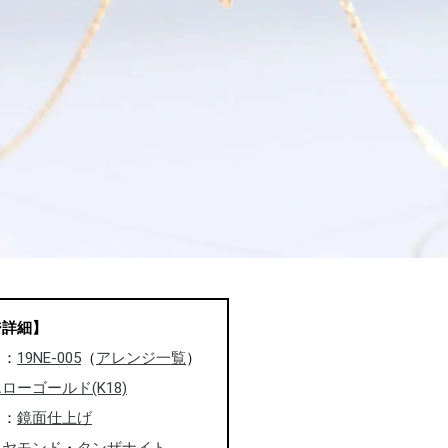
ジ詳細】
ス：
19NE-005
（
アレンジ一覧
）
ローゴールド(K18)
ャ：
鏡面仕上げ