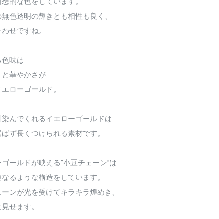
幻想的な色をしています。
の無色透明の輝きとも相性も良く、
合わせですね。
る色味は
さと華やかさが
イエローゴールド。
馴染んでくれるイエローゴールドは
選ばず長くつけられる素材です。
ゴールドが映える”小豆チェーン”は
連なるような構造をしています。
ェーンが光を受けてキラキラ煌めき、
に見せます。