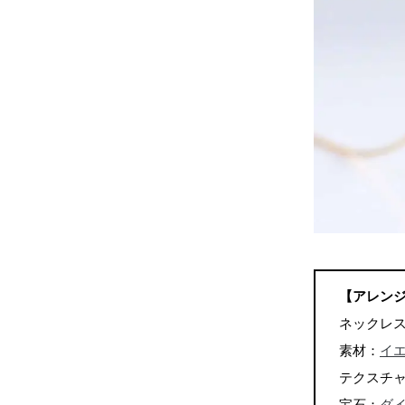
【アレン
ネックレ
素材：
イエ
テクスチ