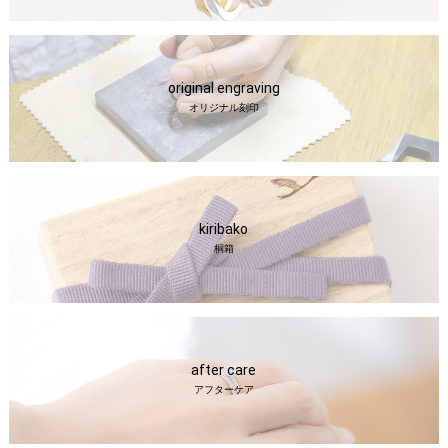
original engraving
オリジナル刻印
kiribako
桐箱
after care
アフターケア