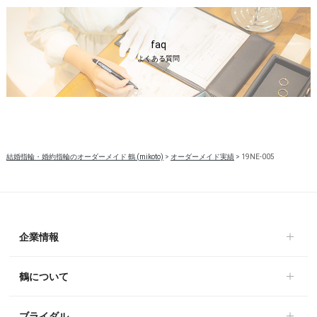
faq
よくある質問
結婚指輪・婚約指輪のオーダーメイド 鶴 (mikoto)
>
オーダーメイド実績
>
19NE-005
企業情報
鶴について
ブライダル