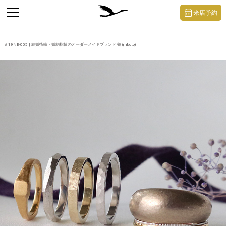
https://mikoto-jewelry.com/
toggle
来店予約
navigation
#
19NE-005
| 結婚指輪・婚約指輪のオーダーメイドブランド 鶴 (mikoto)