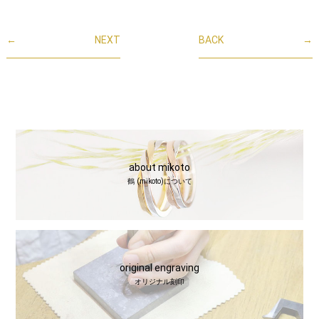
←
NEXT
BACK
→
about mikoto
鶴 (mikoto)について
original engraving
オリジナル刻印