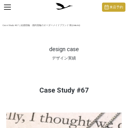
https://mikoto-jewelry.com/
toggle
来店予約
navigation
Case Study #67 | 結婚指輪・婚約指輪のオーダーメイドブランド 鶴 (mikoto)
design case
デザイン実績
Case Study #67