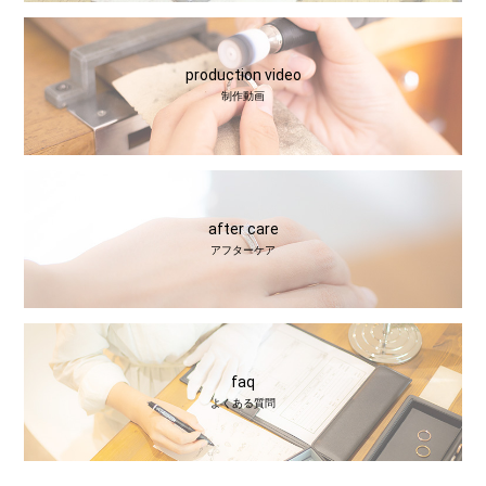
production video
制作動画
after care
アフターケア
faq
よくある質問