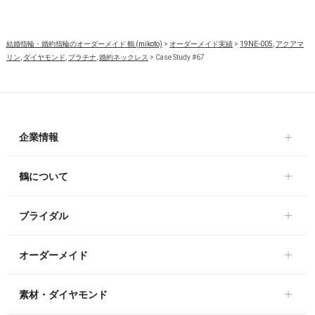
結婚指輪・婚約指輪のオーダーメイド 鶴 (mikoto)
>
オーダーメイド実績
>
19NE-005
,
アクアマ
リン
,
ダイヤモンド
,
プラチナ
,
婚約ネックレス
>
Case Study #67
企業情報
鶴について
ブライダル
オーダーメイド
素材・ダイヤモンド