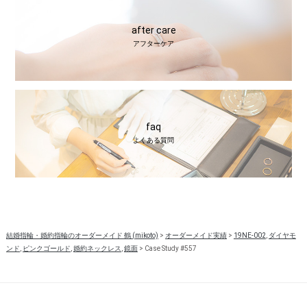
after care
アフターケア
faq
よくある質問
結婚指輪・婚約指輪のオーダーメイド 鶴 (mikoto)
>
オーダーメイド実績
>
19NE-002
,
ダイヤモ
ンド
,
ピンクゴールド
,
婚約ネックレス
,
鏡面
>
Case Study #557