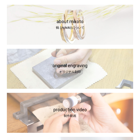
about mikoto
鶴 (mikoto)について
original engraving
オリジナル刻印
production video
制作動画