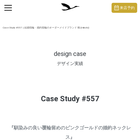
https://mikoto-jewelry.com/
toggle
来店予約
navigation
Case Study #557 | 結婚指輪・婚約指輪のオーダーメイドブランド 鶴 (mikoto)
design case
デザイン実績
Case Study #557
『馴染みの良い覆輪留めのピンクゴールドの婚約ネックレ
ス』