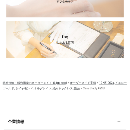
アフターケア
faq
よくある質問
結婚指輪・婚約指輪のオーダーメイド 鶴 (mikoto)
>
オーダーメイド実績
>
19NE-002a
,
イエロー
ゴールド
,
ダイヤモンド
,
ミルグレイン
,
婚約ネックレス
,
鏡面
>
Case Study #238
企業情報