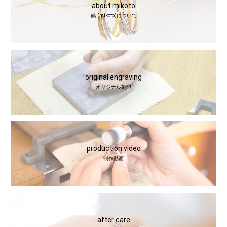
about mikoto
鶴 (mikoto)について
original engraving
オリジナル刻印
production video
制作動画
after care