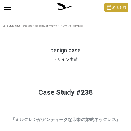
https://mikoto-jewelry.com/
toggle
来店予約
navigation
Case Study #238 | 結婚指輪・婚約指輪のオーダーメイドブランド 鶴 (mikoto)
design case
デザイン実績
Case Study #238
『ミルグレンがアンティークな印象の婚約ネックレス』