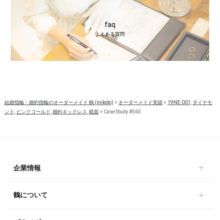
faq
よくある質問
結婚指輪・婚約指輪のオーダーメイド 鶴 (mikoto)
>
オーダーメイド実績
>
19NE-001
,
ダイヤモ
ンド
,
ピンクゴールド
,
婚約ネックレス
,
鏡面
>
Case Study #565
企業情報
鶴について