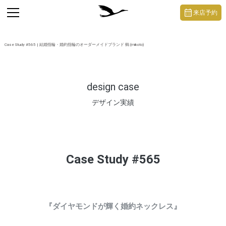
https://mikoto-jewelry.com/
toggle
来店予約
navigation
Case Study #565 | 結婚指輪・婚約指輪のオーダーメイドブランド 鶴 (mikoto)
design case
デザイン実績
Case Study #565
『ダイヤモンドが輝く婚約ネックレス』