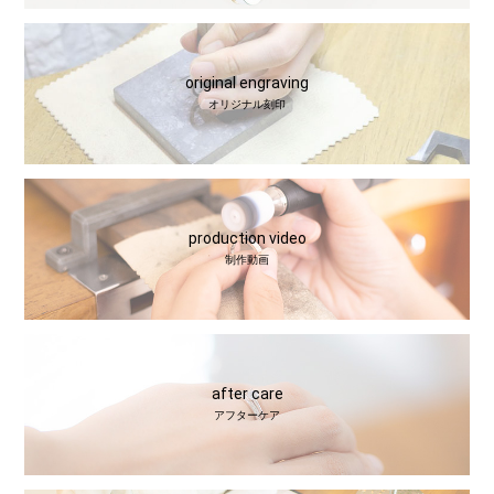
original engraving
オリジナル刻印
production video
制作動画
after care
アフターケア