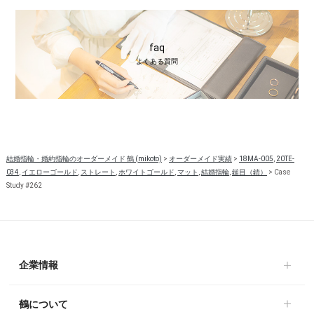
faq
よくある質問
結婚指輪・婚約指輪のオーダーメイド 鶴 (mikoto)
>
オーダーメイド実績
>
18MA-005
,
20TE-
034
,
イエローゴールド
,
ストレート
,
ホワイトゴールド
,
マット
,
結婚指輪
,
鎚目（錆）
>
Case
Study #262
企業情報
鶴について