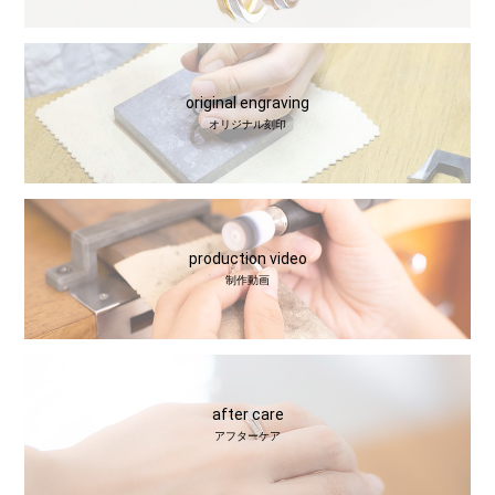
original engraving
オリジナル刻印
production video
制作動画
after care
アフターケア