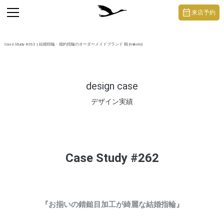
https://mikoto-jewelry.com/
toggle
来店予約
navigation
Case Study #262 | 結婚指輪・婚約指輪のオーダーメイドブランド 鶴 (mikoto)
design case
デザイン実績
Case Study #262
『お揃いの錆鎚目加工が綺麗な結婚指輪』