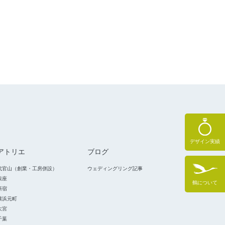
デザイン実績
アトリエ
ブログ
代官山（創業・工房併設）
ウェディングリング記事
銀座
鶴について
新宿
横浜元町
大宮
千葉