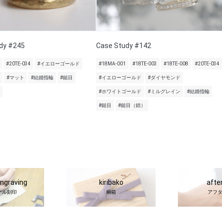
dy #245
Case Study #142
#20TE-034
#イエローゴールド
#18MA-001
#18TE-003
#18TE-008
#20TE-034
#マット
#結婚指輪
#鎚目
#イエローゴールド
#ダイヤモンド
#ホワイトゴールド
#ミルグレイン
#結婚指輪
#鎚目
#鎚目（錆）
engraving
kiribako
afte
ナル刻印
桐箱
アフ