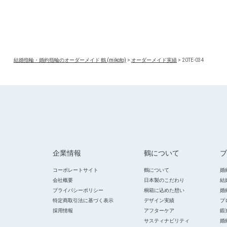
結婚指輪・婚約指輪のオーダーメイド 鶴 (mikoto)
>
オーダーメイド実績
>
20TE-034
企業情報
鶴について
ブ
コーポレートサイト
鶴について
婚
会社概要
日本製のこだわり
結
プライバシーポリシー
桐箱に込めた想い
婚
特定商取引法に基づく表示
デザイン実績
プ
採用情報
アフターケア
鍛
サスティナビリティ
婚