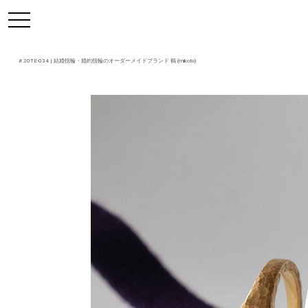
https://mikoto-jewelry.com/
toggle
navigation
#
20TE-034
| 結婚指輪・婚約指輪のオーダーメイドブランド 鶴 (mikoto)