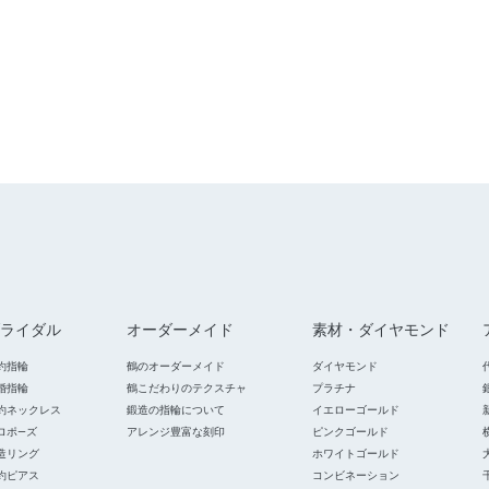
ライダル
オーダーメイド
素材・ダイヤモンド
約指輪
鶴のオーダーメイド
ダイヤモンド
婚指輪
鶴こだわりのテクスチャ
プラチナ
約ネックレス
鍛造の指輪について
イエローゴールド
ロポ―ズ
アレンジ豊富な刻印
ピンクゴールド
造リング
ホワイトゴールド
約ピアス
コンビネーション