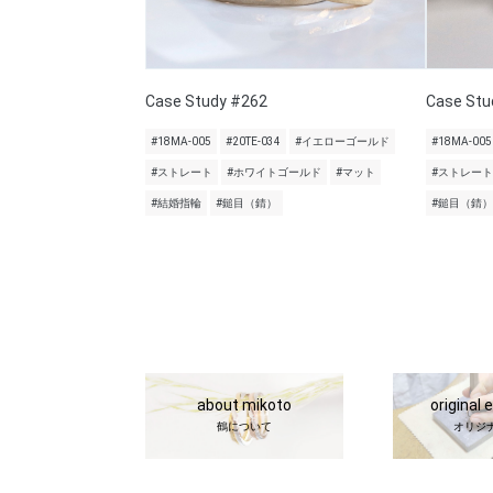
Case Study #262
Case Stu
#18MA-005
#20TE-034
#イエローゴールド
#18MA-005
#ストレート
#ホワイトゴールド
#マット
#ストレート
#結婚指輪
#鎚目（錆）
#鎚目（錆）
about mikoto
original 
鶴について
オリジ