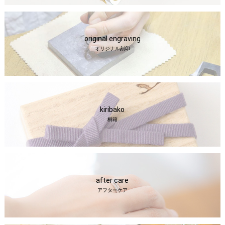
original engraving
オリジナル刻印
kiribako
桐箱
after care
アフターケア