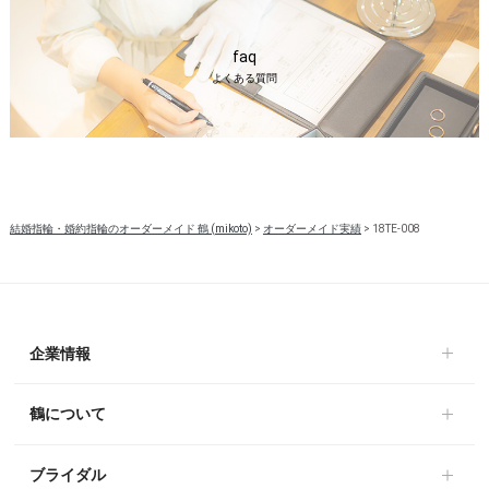
faq
よくある質問
結婚指輪・婚約指輪のオーダーメイド 鶴 (mikoto)
>
オーダーメイド実績
>
18TE-008
企業情報
鶴について
ブライダル