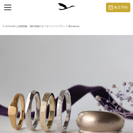
https://mikoto-jewelry.com/
toggle
来店予約
navigation
#
18TE-008
| 結婚指輪・婚約指輪のオーダーメイドブランド 鶴 (mikoto)