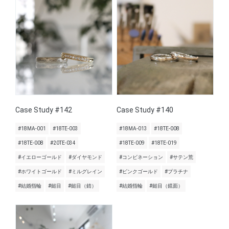
Case Study #142
Case Study #140
#18MA-001
#18TE-003
#18MA-013
#18TE-008
#18TE-008
#20TE-034
#18TE-009
#18TE-019
#イエローゴールド
#ダイヤモンド
#コンビネーション
#サテン荒
#ホワイトゴールド
#ミルグレイン
#ピンクゴールド
#プラチナ
#結婚指輪
#鎚目
#鎚目（錆）
#結婚指輪
#鎚目（鏡面）