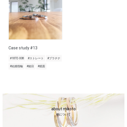
Case study #13
#18TE-008
#ストレート
#プラチナ
#結婚指輪
#鎚目
#鏡面
about mikoto
鶴について