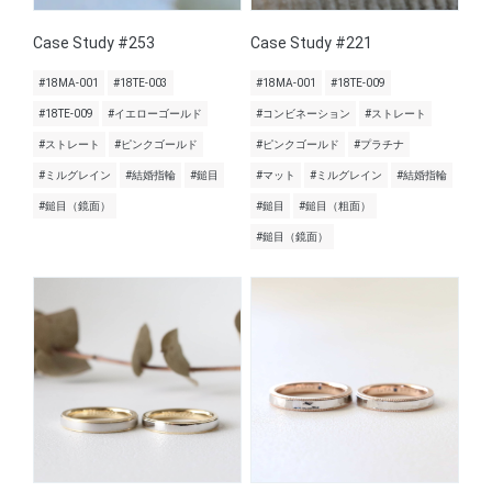
Case Study #253
Case Study #221
#18MA-001
#18TE-003
#18MA-001
#18TE-009
#18TE-009
#イエローゴールド
#コンビネーション
#ストレート
#ストレート
#ピンクゴールド
#ピンクゴールド
#プラチナ
#ミルグレイン
#結婚指輪
#鎚目
#マット
#ミルグレイン
#結婚指輪
#鎚目（鏡面）
#鎚目
#鎚目（粗面）
#鎚目（鏡面）