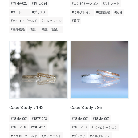
#19MA-028
#19TE-024
#コンビネーション
#ストレート
#ストレート
#プラチナ
#ミルグレイン
#結婚指輪
#鎚目
#ホワイトゴールド
#ミルグレイン
#鏡面
#結婚指輪
#鎚目
#鎚目（鏡面）
Case Study #142
Case Study #86
#18MA-001
#18TE-003
#18MA-001
#18MA-009
#18TE-008
#20TE-034
#18TE-007
#コンビネーション
#イエローゴールド
#ダイヤモンド
#プラチナ
#ミルグレイン