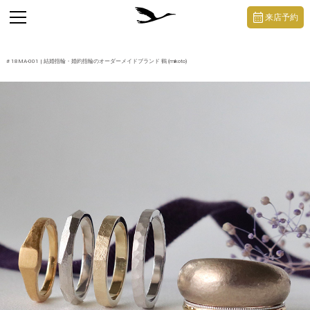
https://mikoto-jewelry.com/
toggle
来店予約
navigation
#
18MA-001
| 結婚指輪・婚約指輪のオーダーメイドブランド 鶴 (mikoto)