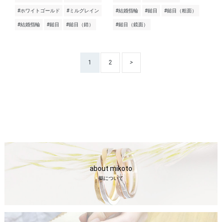
#ホワイトゴールド
#ミルグレイン
#結婚指輪
#鎚目
#鎚目（粗面）
#結婚指輪
#鎚目
#鎚目（錆）
#鎚目（鏡面）
1
2
>
about mikoto
鶴について