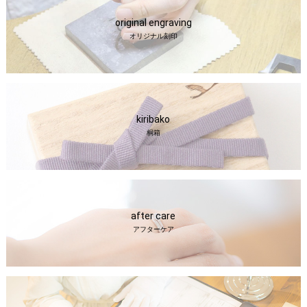
original engraving
オリジナル刻印
kiribako
桐箱
after care
アフターケア