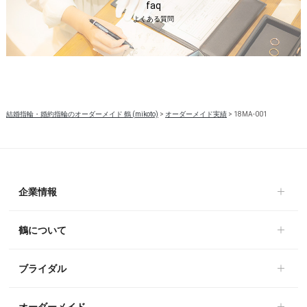
faq
よくある質問
結婚指輪・婚約指輪のオーダーメイド 鶴 (mikoto)
>
オーダーメイド実績
>
18MA-001
企業情報
鶴について
ブライダル
オーダーメイド