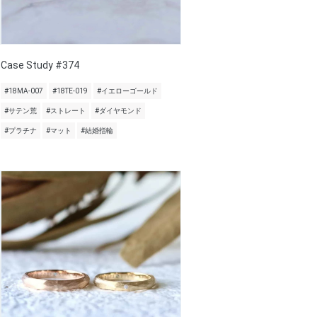
Case Study #374
#18MA-007
#18TE-019
#イエローゴールド
#サテン荒
#ストレート
#ダイヤモンド
#プラチナ
#マット
#結婚指輪