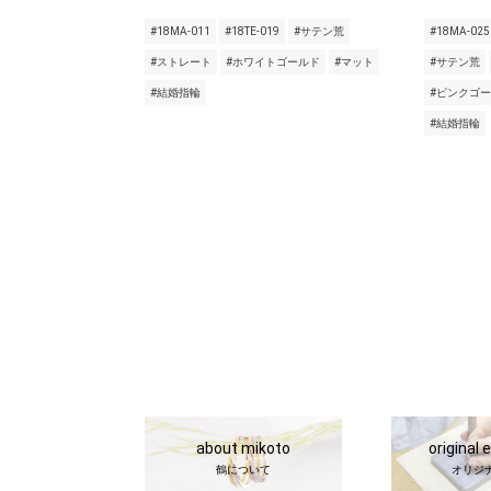
#18MA-011
#18TE-019
#サテン荒
#18MA-025
#ストレート
#ホワイトゴールド
#マット
#サテン荒
#結婚指輪
#ピンクゴ
#結婚指輪
about mikoto
original 
鶴について
オリジ