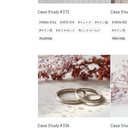
Case Study #372
Case Stu
#18MA-013a
#18TE-019
#ウェーブ
#サテン細
#18EN-003
#サテン荒
#ダイヤモンド
#ピンクゴールド
#サテン荒
#結婚指輪
#婚約指輪
Case Study #336
Case Stu