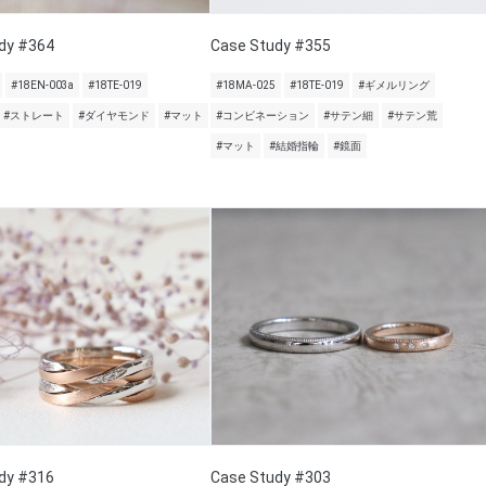
dy #364
Case Study #355
#18EN-003a
#18TE-019
#18MA-025
#18TE-019
#ギメルリング
#ストレート
#ダイヤモンド
#マット
#コンビネーション
#サテン細
#サテン荒
#マット
#結婚指輪
#鏡面
dy #316
Case Study #303