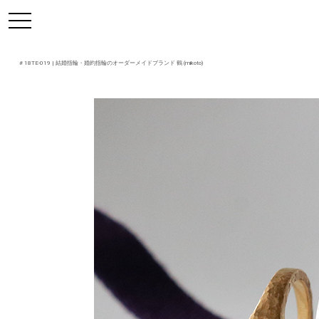
https://mikoto-jewelry.com/
toggle
navigation
#
18TE-019
| 結婚指輪・婚約指輪のオーダーメイドブランド 鶴 (mikoto)