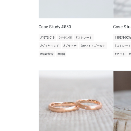
Case Study #850
Case Stu
#18TE-019
#サテン荒
#ストレート
#18EN-003
#ダイヤモンド
#プラチナ
#ホワイトゴールド
#ストレート
#結婚指輪
#鏡面
#マット