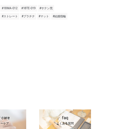
#18MA-012
#18TE-019
#サテン荒
#ストレート
#プラチナ
#マット
#結婚指輪
r care
faq
ターケア
よくある質問