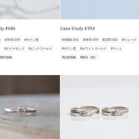
dy #686
Case Study #394
a
#18TE-019
#サテン荒
#18MA-013
#18TE-019
#20TE-033
#ウェーブ
#ダイヤモンド
#ピンクゴールド
#サテン荒
#ホワイトゴールド
#マット
#婚約指輪
#結婚指輪
#鎚目（錆）