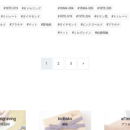
#18TE-019
#ギメルリング
#18MA-004
#18MA-005
#18TE-003
#ストレート
#ダイヤモンド
#18TE-019
#19TE-024
#サテン荒
#ストレート
ールド
#プラチナ
#マット
#梨地粗
#ダイヤモンド
#ピンクゴールド
#プラチナ
#マット
#ミルグレイン
#結婚指輪
1
2
3
>
engraving
kiribako
afte
ナル刻印
桐箱
アフ