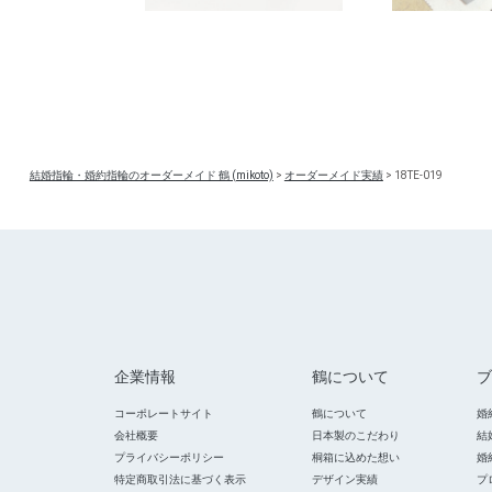
結婚指輪・婚約指輪のオーダーメイド 鶴 (mikoto)
>
オーダーメイド実績
>
18TE-019
企業情報
鶴について
ブ
コーポレートサイト
鶴について
婚
会社概要
日本製のこだわり
結
プライバシーポリシー
桐箱に込めた想い
婚
特定商取引法に基づく表示
デザイン実績
プ