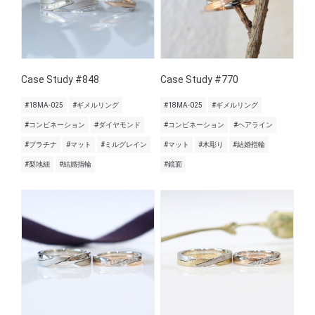
Case Study #848
Case Study #770
#18MA-025
#ギメルリング
#18MA-025
#ギメルリング
#コンビネーション
#ダイヤモンド
#コンビネーション
#ヘアライン
#プラチナ
#マット
#ミルグレイン
#マット
#木彫り
#結婚指輪
#梨地細
#結婚指輪
#鏡面