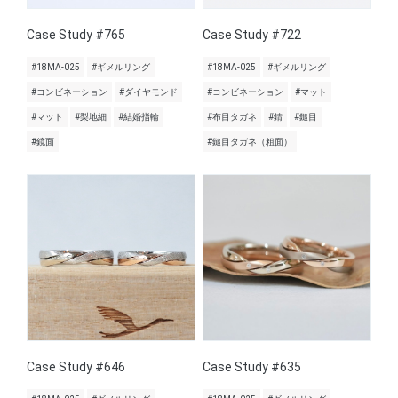
Case Study #765
Case Study #722
#18MA-025
#ギメルリング
#18MA-025
#ギメルリング
#コンビネーション
#ダイヤモンド
#コンビネーション
#マット
#マット
#梨地細
#結婚指輪
#布目タガネ
#錆
#鎚目
#鏡面
#鎚目タガネ（粗面）
Case Study #646
Case Study #635