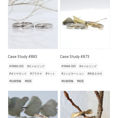
Case Study #883
Case Study #873
#18MA-025
#ギメルリング
#18MA-025
#ギメルリング
#ダイヤモンド
#プラチナ
#マット
#コンビネーション
#布目タガネ
#結婚指輪
#鏡面
#結婚指輪
#鏡面