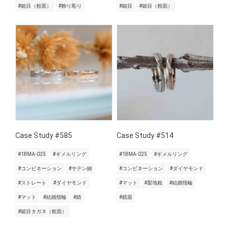
#鎚目（粗面）
#飾り彫り
#鎚目
#鎚目（粗面）
Case Study #585
Case Study #514
#18MA-025
#ギメルリング
#18MA-025
#ギメルリング
#コンビネーション
#サテン細
#コンビネーション
#ダイヤモンド
#ストレート
#ダイヤモンド
#マット
#梨地粗
#結婚指輪
#マット
#結婚指輪
#錆
#鏡面
#鎚目タガネ（粗面）