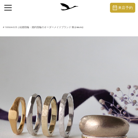
https://mikoto-jewelry.com/
toggle
来店予約
navigation
#
18MA-025
| 結婚指輪・婚約指輪のオーダーメイドブランド 鶴 (mikoto)