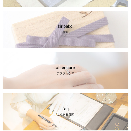
kiribako
桐箱
after care
アフターケア
faq
よくある質問