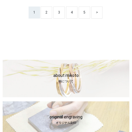
1
2
3
4
5
>
about mikoto
鶴について
original engraving
オリジナル刻印