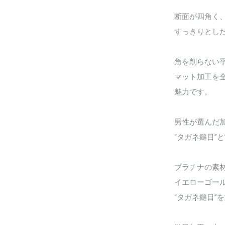
断面が四角く
すっきりとし
角を削らない
マット加工を
魅力です。
男性が選んだ
“タガネ鎚目”と
プラチナの素材
イエローゴー
“タガネ鎚目”