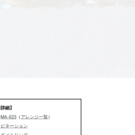
ジ詳細】
：
MA-025
（
アレンジ一覧
）
ンビネーション