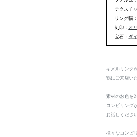
フォルム
テクスチ
リング幅：左 
刻印：
オ
宝石：
ダ
ギメルリング
鶴にご来店い
素材のお色を
コンビリング
お話しくださ
様々なコンビ