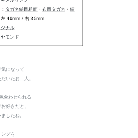
：
ギメルリング
ャ：
タガネ鎚目粗面
・
布目タガネ
・
錆
4.0mm / 右 3.5mm
リジナル
イヤモンド
が気になって
ただいたお二人。
2色合わせられる
がお好きだと、
いましたね。
リングを