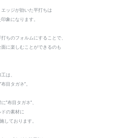
、エッジが効いた平打ちは
た印象になります。
平打ちのフォルムにすることで、
全面に楽しむことができるのも
加工は、
”布目タガネ”。
に”布目タガネ”、
ルドの素材に
を施しております。