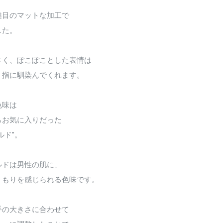
鎚目のマットな加工で
した。
さく、ぽこぽことした表情は
く指に馴染んでくれます。
色味は
らお気に入りだった
ルド”。
ルドは男性の肌に、
くもりを感じられる色味です。
手の大きさに合わせて