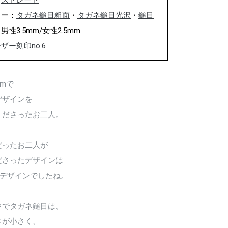
：
ストレート
ャー：
タガネ鎚目粗面
・
タガネ鎚目光沢
・
鎚目
性3.5mm/女性2.5mm
ザー刻印no.6
amで
デザインを
くださったお二人。
だったお二人が
ださったデザインは
のデザインでしたね。
中でタガネ鎚目は、
さが小さく、