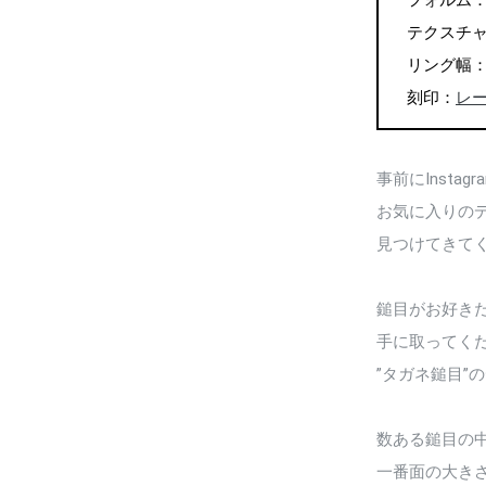
フォルム
テクスチ
リング幅：男
刻印：
レー
事前にInstagr
お気に入りの
見つけてきて
鎚目がお好き
手に取ってく
”タガネ鎚目”
数ある鎚目の
一番面の大き