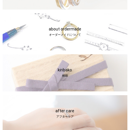
about ordermade
オーダーメイドについて
kiribako
桐箱
after care
アフターケア