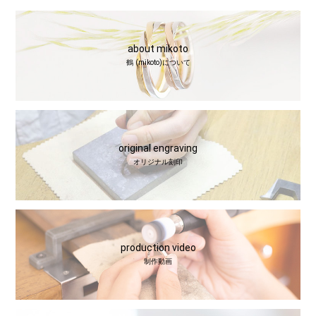
about mikoto
鶴 (mikoto)について
original engraving
オリジナル刻印
production video
制作動画