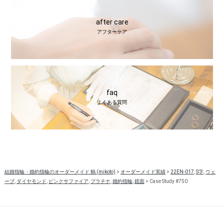
after care
アフターケア
faq
よくある質問
結婚指輪・婚約指輪のオーダーメイド 鶴 (mikoto)
>
オーダーメイド実績
>
22EN-017
,
S字
,
ウェ
ーブ
,
ダイヤモンド
,
ピンクサファイア
,
プラチナ
,
婚約指輪
,
鏡面
>
Case Study #750