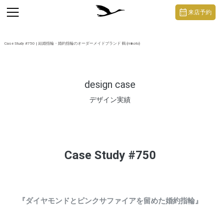
https://mikoto-jewelry.com/
toggle
来店予約
navigation
Case Study #750 | 結婚指輪・婚約指輪のオーダーメイドブランド 鶴 (mikoto)
design case
デザイン実績
Case Study #750
『ダイヤモンドとピンクサファイアを留めた婚約指輪』