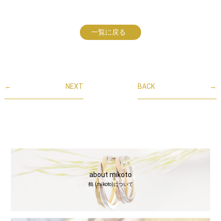
一覧に戻る
←
NEXT
BACK
→
about mikoto
鶴 (mikoto)について