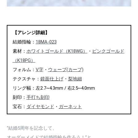
【アレンジ詳細】
結婚指輪：
18MA-023
素材：
ホワイトゴールド（K18WG）
・
ピンクゴールド
（K18PG）
フォルム：
V字
・
ウェーブ(カーブ)
テクスチャ：
鏡面仕上げ
・
梨地細
リング幅：左2.7~4.3mm / 右2.5~4.0mm
刻印：
手打ち刻印
宝石：
ダイヤモンド
・
ガーネット
“結婚5周年を記念して、
オーダーメイドで結婚指輪を作ろう！”と