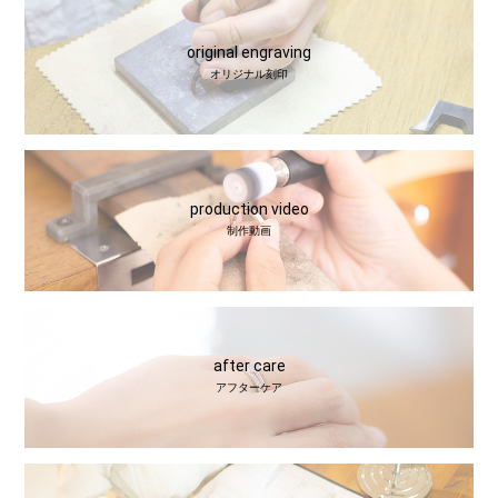
original engraving
オリジナル刻印
production video
制作動画
after care
アフターケア