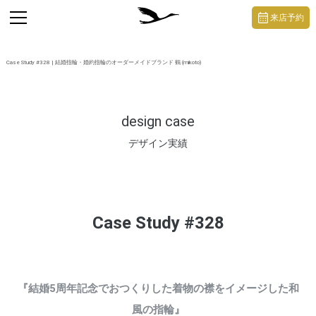
https://mikoto-jewelry.com/
toggle
来店予約
navigation
Case Study #328 | 結婚指輪・婚約指輪のオーダーメイドブランド 鶴 (mikoto)
design case
デザイン実績
Case Study #328
『結婚5周年記念でおつくりした着物の襟をイメージした和
風の指輪』