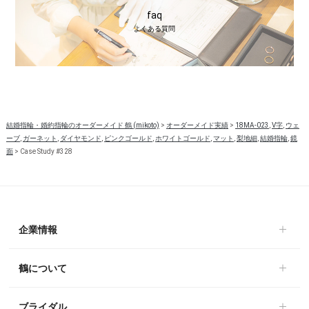
faq
よくある質問
結婚指輪・婚約指輪のオーダーメイド 鶴 (mikoto)
>
オーダーメイド実績
>
18MA-023
,
V字
,
ウェ
ーブ
,
ガーネット
,
ダイヤモンド
,
ピンクゴールド
,
ホワイトゴールド
,
マット
,
梨地細
,
結婚指輪
,
鏡
面
>
Case Study #328
企業情報
鶴について
ブライダル