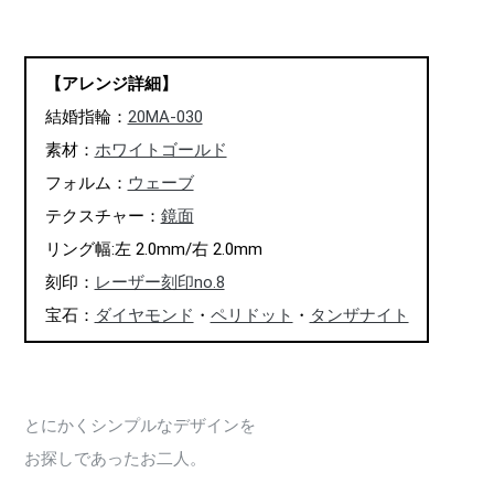
【アレンジ詳細】
結婚指輪：
20MA-030
素材：
ホワイトゴールド
フォルム：
ウェーブ
テクスチャー：
鏡面
リング幅:左 2.0mm/右 2.0mm
刻印：
レーザー刻印no.8
宝石：
ダイヤモンド
・
ペリドット
・
タンザナイト
とにかくシンプルなデザインを
お探しであったお二人。