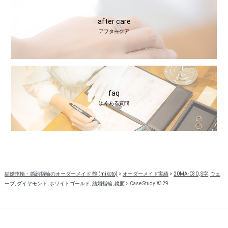
after care
アフターケア
faq
よくある質問
結婚指輪・婚約指輪のオーダーメイド 鶴 (mikoto)
>
オーダーメイド実績
>
20MA-030
,
S字
,
ウェ
ーブ
,
ダイヤモンド
,
ホワイトゴールド
,
結婚指輪
,
鏡面
>
Case Study #329