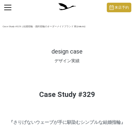
https://mikoto-jewelry.com/
toggle
来店予約
navigation
Case Study #329 | 結婚指輪・婚約指輪のオーダーメイドブランド 鶴 (mikoto)
design case
デザイン実績
Case Study #329
『さりげないウェーブが手に馴染むシンプルな結婚指輪』