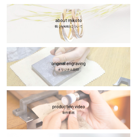
about mikoto
鶴 (mikoto)について
original engraving
オリジナル刻印
production video
制作動画