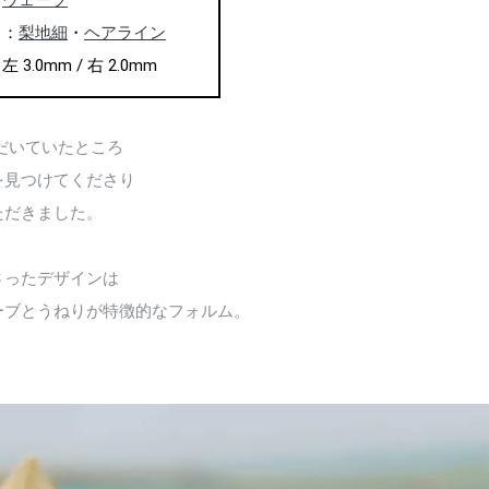
：
ウェーブ
ャ：
梨地細
・
ヘアライン
3.0mm / 右 2.0mm
だいていたところ
を見つけてくださり
ただきました。
さったデザインは
ーブとうねりが特徴的なフォルム。