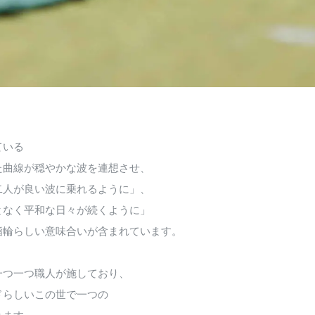
ている
た曲線が穏やかな波を連想させ、
二人が良い波に乗れるように」、
となく平和な日々が続くように」
指輪らしい意味合いが含まれています。
一つ一つ職人が施しており、
ドらしいこの世で一つの