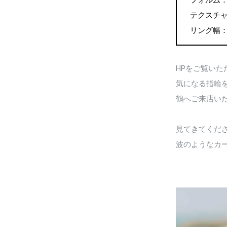
フォルム
テクスチ
リング幅：左 
HPをご覧いた
気になる指輪
鶴へご来店い
見てきてくだ
波のようなカ