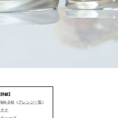
ジ詳細】
：
MA-043
（
アレンジ一覧
）
ラチナ