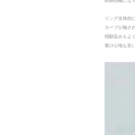
結婚指輪にな
リング全体的
カーブが施さ
指馴染みもよ
着け心地も良