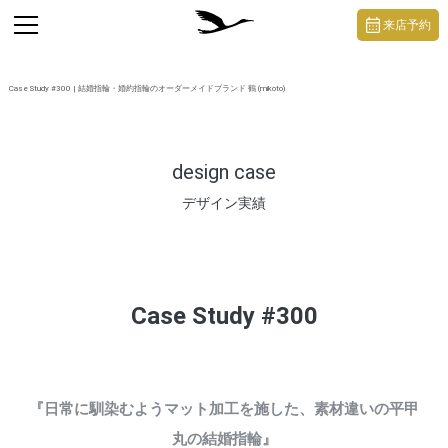
https://mikoto-jewelry.com/
toggle
来店予約
navigation
Case Study #300 | 結婚指輪・婚約指輪のオーダーメイドブランド 鶴 (mikoto)
design case
デザイン実績
Case Study #300
『日常に馴染むようマット加工を施した、素材違いの平甲
丸の結婚指輪』