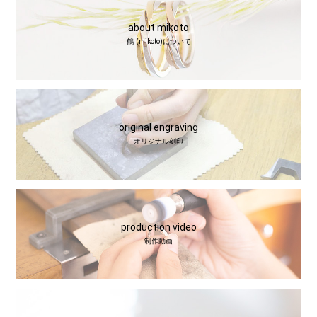
about mikoto
鶴 (mikoto)について
original engraving
オリジナル刻印
production video
制作動画