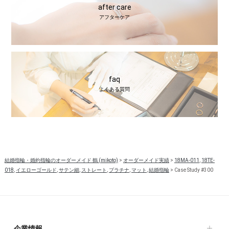
after care
アフターケア
faq
よくある質問
結婚指輪・婚約指輪のオーダーメイド 鶴 (mikoto)
>
オーダーメイド実績
>
18MA-011
,
18TE-
018
,
イエローゴールド
,
サテン細
,
ストレート
,
プラチナ
,
マット
,
結婚指輪
>
Case Study #300
企業情報