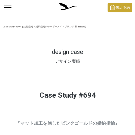
https://mikoto-jewelry.com/
toggle
来店予約
navigation
Case Study #694 | 結婚指輪・婚約指輪のオーダーメイドブランド 鶴 (mikoto)
design case
デザイン実績
Case Study #694
『マット加工を施したピンクゴールドの婚約指輪』