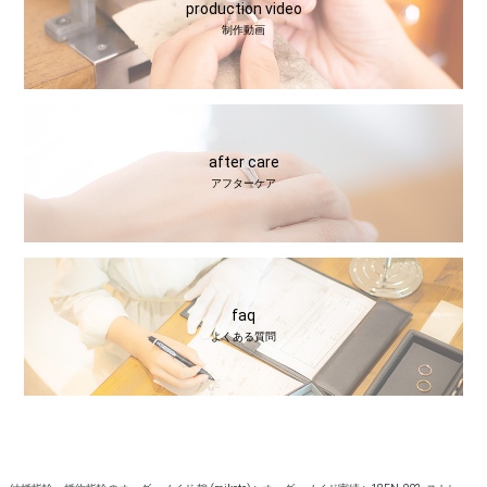
production video
制作動画
after care
アフターケア
faq
よくある質問