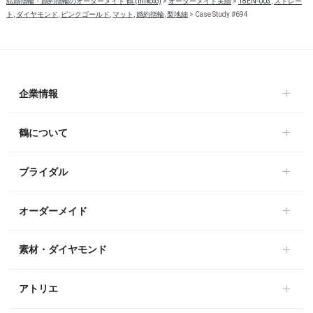
結婚指輪・婚約指輪のオーダーメイド 鶴 (mikoto)
>
オーダーメイド実績
>
18EN-003
,
ストレー
ト
,
ダイヤモンド
,
ピンクゴールド
,
マット
,
婚約指輪
,
梨地細
>
Case Study #694
企業情報
鶴について
ブライダル
オーダーメイド
素材・ダイヤモンド
アトリエ