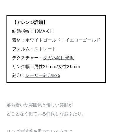
【アレンジ詳細】
結婚指輪：
18MA-011
素材：
ホワイトゴールド
・
イエローゴールド
フォルム：
ストレート
テクスチャー：
タガネ鎚目光沢
リング幅：男性2.0mm/女性2.0mm
刻印：
レーザー刻印no.6
落ち着いた雰囲気と優しい笑顔が
どことなく似ている仲良しなおふたり。
リングの試着を重ねていくうちに