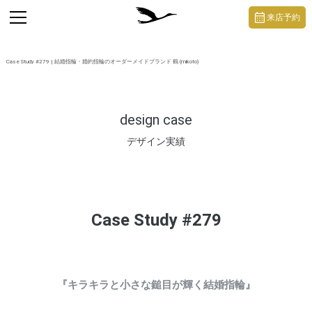
https://mikoto-jewelry.com/
toggle
来店予約
navigation
Case Study #279 | 結婚指輪・婚約指輪のオーダーメイドブランド 鶴 (mikoto)
design case
デザイン実績
Case Study #279
『キラキラと小さな鎚目が輝く結婚指輪』