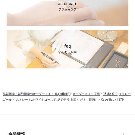
after care
アフターケア
faq
よくある質問
結婚指輪・婚約指輪のオーダーメイド 鶴 (mikoto)
>
オーダーメイド実績
>
18MA-011
,
イエロー
ゴールド
,
ストレート
,
ホワイトゴールド
,
結婚指輪
,
鎚目タガネ（鏡面）
>
Case Study #279
企業情報