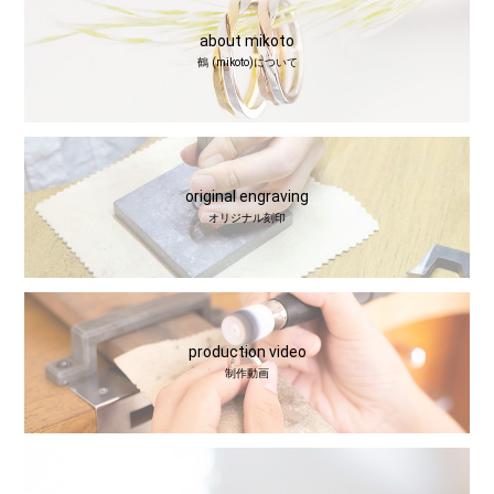
about mikoto
鶴 (mikoto)について
original engraving
オリジナル刻印
production video
制作動画