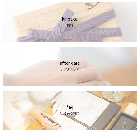
kiribako
桐箱
after care
アフターケア
faq
よくある質問