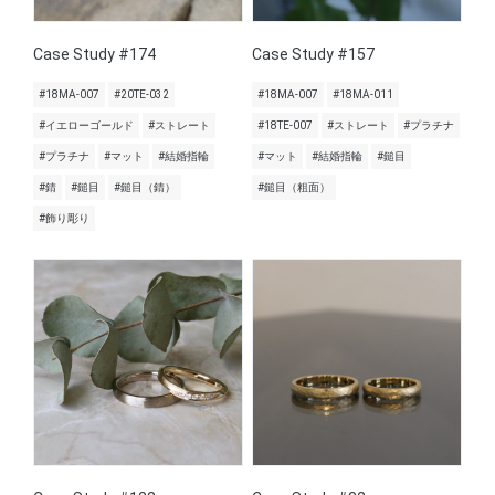
Case Study #174
Case Study #157
#18MA-007
#20TE-032
#18MA-007
#18MA-011
#イエローゴールド
#ストレート
#18TE-007
#ストレート
#プラチナ
#プラチナ
#マット
#結婚指輪
#マット
#結婚指輪
#鎚目
#錆
#鎚目
#鎚目（錆）
#鎚目（粗面）
#飾り彫り