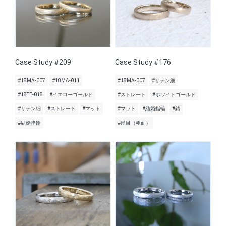
Case Study #209
Case Study #176
#18MA-007
#18MA-011
#18MA-007
#サテン細
#18TE-018
#イエローゴールド
#ストレート
#ホワイトゴールド
#サテン細
#ストレート
#マット
#マット
#結婚指輪
#錆
#結婚指輪
#鎚目（粗面）