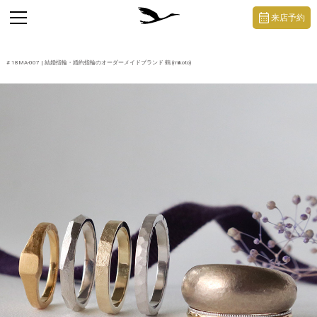
https://mikoto-jewelry.com/
toggle
来店予約
navigation
#
18MA-007
| 結婚指輪・婚約指輪のオーダーメイドブランド 鶴 (mikoto)