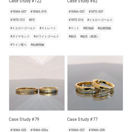
Case Study #122
Case Study #82
#18MA-007
#18MA-019
#18MA-007
#18TE-007
#18TE-013
#S字
#18TE-016
#イエローゴールド
#イエローゴールド
#ストレート
#マット
#梨地細
#結婚指輪
#ダイヤモンド
#ホワイトゴールド
#鎚目
#鎚目（粗面）
#ライン彫り
#結婚指輪
Case Study #79
Case Study #77
#18MA-003
#18MA-003a
#18MA-007
#18MA-009