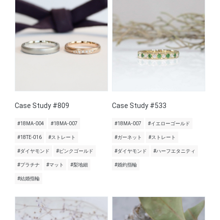
Case Study #809
Case Study #533
#18MA-004
#18MA-007
#18MA-007
#イエローゴールド
#18TE-016
#ストレート
#ガーネット
#ストレート
#ダイヤモンド
#ピンクゴールド
#ダイヤモンド
#ハーフエタニティ
#プラチナ
#マット
#梨地細
#婚約指輪
#結婚指輪