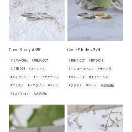
Case Study #380
Case Study #374
#18MA-003c
#18MA-007
#18MA-007
#18TE-019
#19TE-026
#ストレート
#イエローゴールド
#サテン荒
#ダイヤモンド
#ハーフエタニティ
#ストレート
#ダイヤモンド
#プラチナ
#ヘアライン
#マット
#プラチナ
#マット
#結婚指輪
#ミルグレイン
#結婚指輪