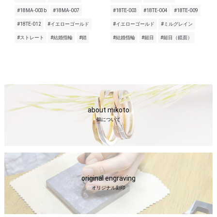
#18MA-003b
#18MA-007
#18TE-003
#18TE-004
#18TE-009
#18TE-012
#イエローゴールド
#イエローゴールド
#ミルグレイン
#ストレート
#結婚指輪
#錆
#結婚指輪
#鎚目
#鎚目（鏡面）
about mikoto
鶴について
original engraving
オリジナル刻印