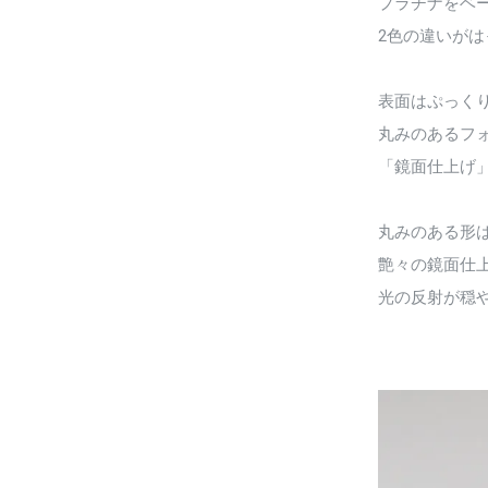
プラチナをベ
2色の違いが
表面はぷっく
丸みのあるフ
「鏡面仕上げ
丸みのある形
艶々の鏡面仕
光の反射が穏