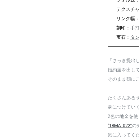
フォルム
テクスチ
リング幅：左2
刻印：
手
宝石：
タ
「さっき提出
婚約届を出し
そのまま鶴に
たくさんある
身につけてい
2色の地金を使
“18MA-022”
の
気に入ってく