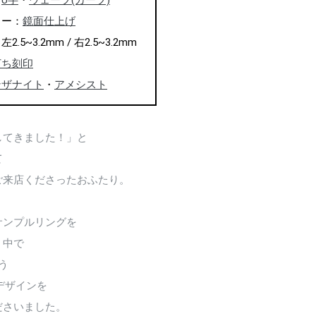
：
U字
・
ウェーブ(カーブ)
ャー：
鏡面仕上げ
.5~3.2mm / 右2.5~3.2mm
打ち刻印
ンザナイト
・
アメシスト
してきました！」と
て
ご来店くださったおふたり。
サンプルリングを
く中で
う
デザインを
ださいました。