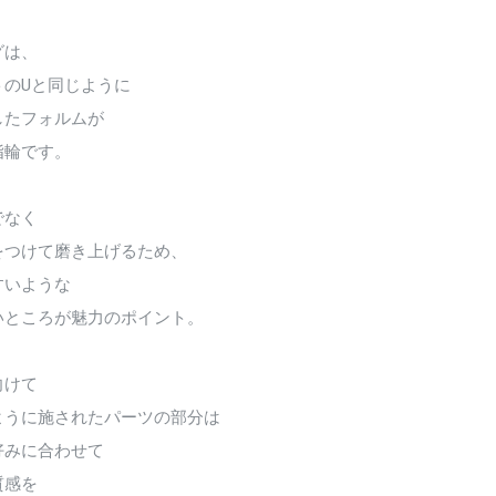
グは、
トのUと同じように
したフォルムが
指輪です。
でなく
をつけて磨き上げるため、
すいような
いところが魅力のポイント。
向けて
ように施されたパーツの部分は
好みに合わせて
質感を