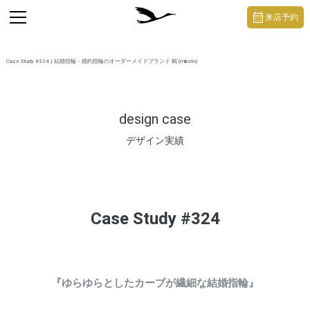
https://mikoto-jewelry.com/
toggle
来店予約
navigation
Case Study #324 | 結婚指輪・婚約指輪のオーダーメイドブランド 鶴 (mikoto)
design case
デザイン実績
Case Study #324
『ゆらゆらとしたカーブが繊細な結婚指輪』