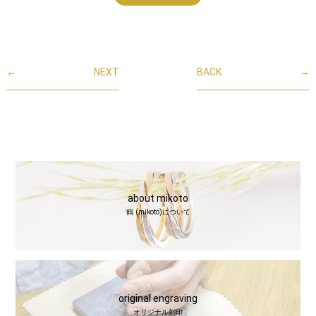
←
NEXT
BACK
→
about mikoto
鶴 (mikoto)について
original engraving
オリジナル刻印