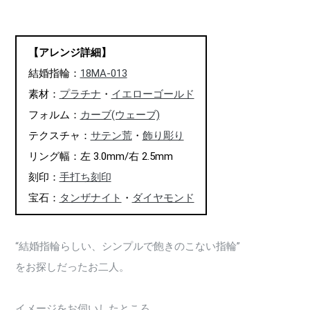
【アレンジ詳細】
結婚指輪：
18MA-013
素材：
プラチナ
・
イエローゴールド
フォルム：
カーブ(ウェーブ)
テクスチャ：
サテン荒
・
飾り彫り
リング幅：左 3.0mm/右 2.5mm
刻印：
手打ち刻印
宝石：
タンザナイト
・
ダイヤモンド
“結婚指輪らしい、シンプルで飽きのこない指輪”
をお探しだったお二人。
イメージをお伺いしたところ、