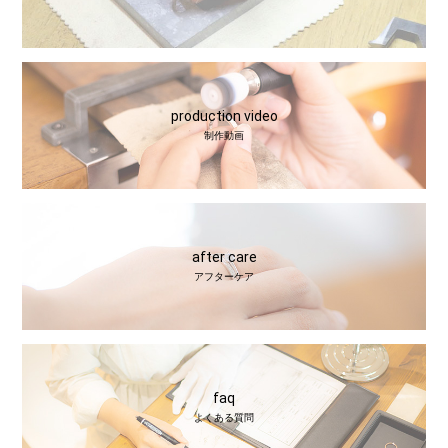
production video
制作動画
after care
アフターケア
faq
よくある質問