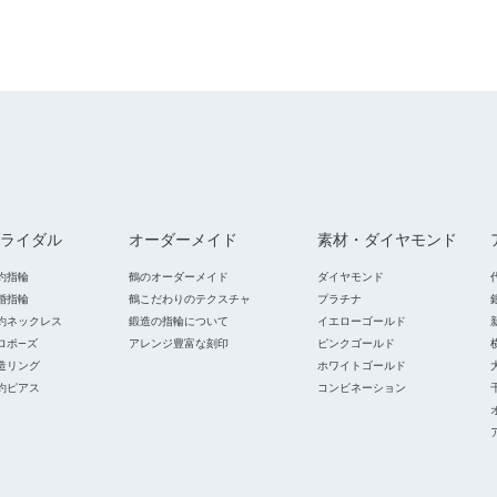
ライダル
オーダーメイド
素材・ダイヤモンド
約指輪
鶴のオーダーメイド
ダイヤモンド
婚指輪
鶴こだわりのテクスチャ
プラチナ
約ネックレス
鍛造の指輪について
イエローゴールド
ロポ―ズ
アレンジ豊富な刻印
ピンクゴールド
造リング
ホワイトゴールド
約ピアス
コンビネーション