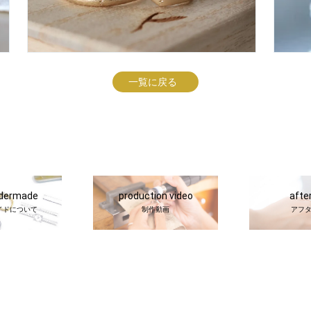
一覧に戻る
rdermade
production video
afte
イドについて
制作動画
アフ