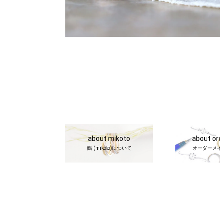
about mikoto
about o
鶴 (mikoto)について
オーダーメ