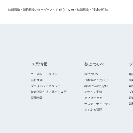
結婚指輪・婚約指輪のオーダーメイド 鶴 (mikoto)
>
結婚指輪
>
18MA-013a
企業情報
鶴について
ブ
コーポレートサイト
鶴について
婚
会社概要
日本製のこだわり
結
プライバシーポリシー
桐箱に込めた想い
婚
特定商取引法に基づく表示
デザイン実績
プ
採用情報
アフターケア
鍛
サスティナビリティ
婚
よくある質問