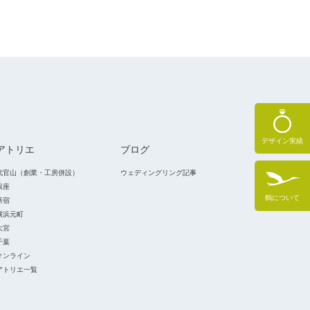
デザイン実績
アトリエ
ブログ
代官山（創業・工房併設）
ウェディングリング記事
銀座
鶴について
新宿
横浜元町
大宮
千葉
オンライン
アトリエ一覧