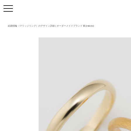
https://mikoto-jewelry.com/
toggle
navigation
結婚指輪（マリッジリング）のデザイン詳細 | オーダーメイドブランド 鶴 (mikoto)