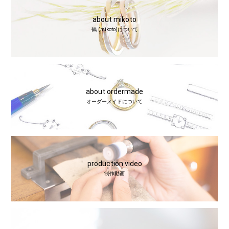
about mikoto
鶴 (mikoto)について
about ordermade
オーダーメイドについて
production video
制作動画