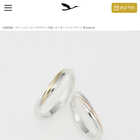
https://mikoto-jewelry.com/
toggle
来店予約
navigation
結婚指輪（マリッジリング）のデザイン詳細 | オーダーメイドブランド 鶴 (mikoto)