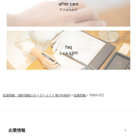
after care
アフターケア
faq
よくある質問
結婚指輪・婚約指輪のオーダーメイド 鶴 (mikoto)
>
結婚指輪
>
18MA-022
企業情報