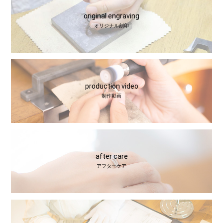
original engraving
オリジナル刻印
production video
制作動画
after care
アフターケア