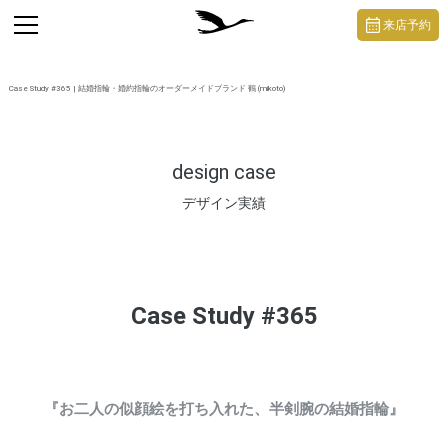
https://mikoto-jewelry.com/
toggle
来店予約
navigation
Case Study #365 | 結婚指輪・婚約指輪のオーダーメイドブランド 鶴 (mikoto)
design case
デザイン実績
Case Study #365
『お二人の似顔絵を打ち入れた、半剣腕の結婚指輪』