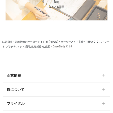
faq
よくある質問
結婚指輪・婚約指輪のオーダーメイド 鶴 (mikoto)
>
オーダーメイド実績
>
18MA-012
,
ストレー
ト
,
プラチナ
,
マット
,
梨地細
,
結婚指輪
,
鏡面
>
Case Study #365
企業情報
鶴について
ブライダル