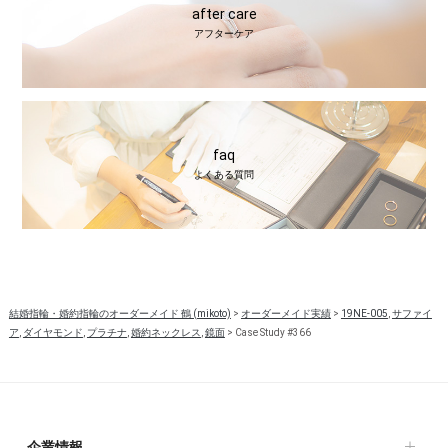
after care
アフターケア
faq
よくある質問
結婚指輪・婚約指輪のオーダーメイド 鶴 (mikoto)
>
オーダーメイド実績
>
19NE-005
,
サファイ
ア
,
ダイヤモンド
,
プラチナ
,
婚約ネックレス
,
鏡面
>
Case Study #366
企業情報