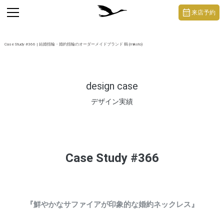
https://mikoto-jewelry.com/
toggle
来店予約
navigation
Case Study #366 | 結婚指輪・婚約指輪のオーダーメイドブランド 鶴 (mikoto)
design case
デザイン実績
Case Study #366
『鮮やかなサファイアが印象的な婚約ネックレス』