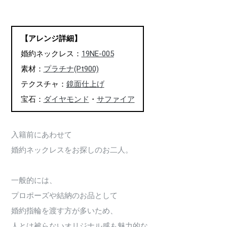
【アレンジ詳細】
婚約ネックレス：
19NE-005
素材：
プラチナ(Pt900)
テクスチャ：
鏡面仕上げ
宝石：
ダイヤモンド
・
サファイア
入籍前にあわせて
婚約ネックレスをお探しのお二人。
一般的には、
プロポーズや結納のお品として
婚約指輪を渡す方が多いため、
人とは被らないオリジナル感も魅力的な