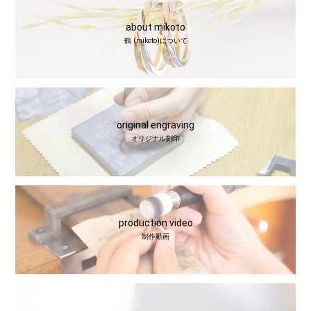
about mikoto
鶴 (mikoto)について
original engraving
オリジナル刻印
production video
制作動画