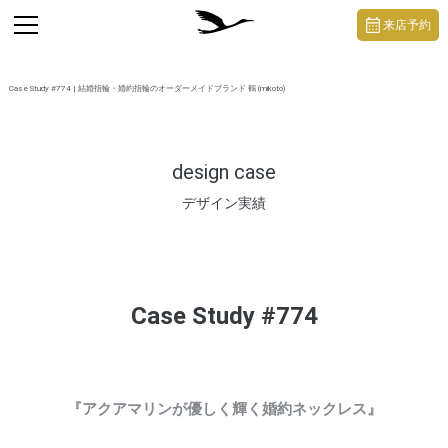
https://mikoto-jewelry.com/
toggle
来店予約
navigation
Case Study #774 | 結婚指輪・婚約指輪のオーダーメイドブランド 鶴 (mikoto)
design case
デザイン実績
Case Study #774
『アクアマリンが優しく輝く婚約ネックレス』