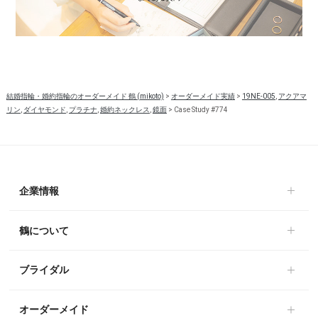
結婚指輪・婚約指輪のオーダーメイド 鶴 (mikoto)
>
オーダーメイド実績
>
19NE-005
,
アクアマ
リン
,
ダイヤモンド
,
プラチナ
,
婚約ネックレス
,
鏡面
>
Case Study #774
企業情報
鶴について
ブライダル
オーダーメイド