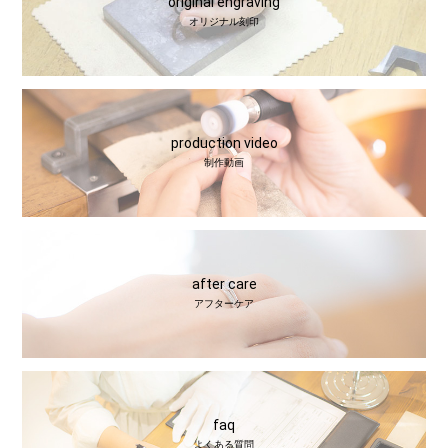
original engraving
オリジナル刻印
production video
制作動画
after care
アフターケア
faq
よくある質問