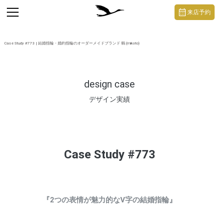
https://mikoto-jewelry.com/
toggle
来店予約
navigation
Case Study #773 | 結婚指輪・婚約指輪のオーダーメイドブランド 鶴 (mikoto)
design case
デザイン実績
Case Study #773
『2つの表情が魅力的なV字の結婚指輪』