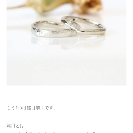
もう1つは鎚目加工です。
鎚目とは