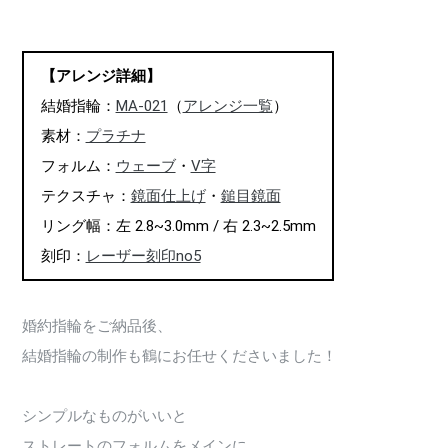
【アレンジ詳細】
結婚指輪：
MA-021
（
アレンジ一覧
）
素材：
プラチナ
フォルム：
ウェーブ
・
V字
テクスチャ：
鏡面仕上げ
・
鎚目鏡面
リング幅：左 2.8~3.0mm / 右 2.3~2.5mm
刻印：
レーザー刻印no5
婚約指輪をご納品後、
結婚指輪の制作も鶴にお任せくださいました！
シンプルなものがいいと
ストレートのフォルムをメインに