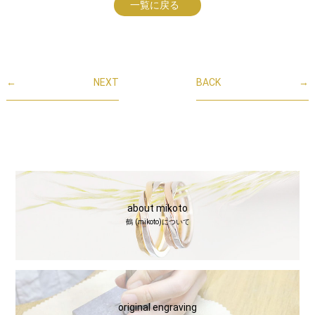
一覧に戻る
←
NEXT
BACK
→
about mikoto
鶴 (mikoto)について
original engraving