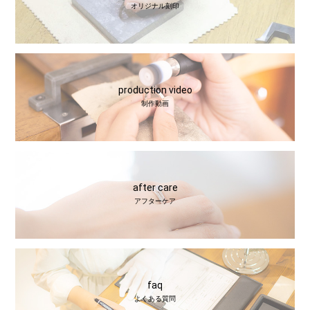
オリジナル刻印
production video
制作動画
after care
アフターケア
faq
よくある質問