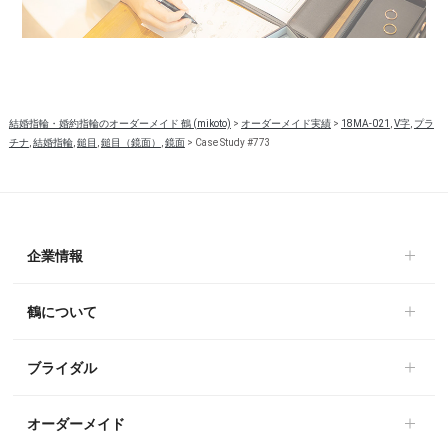
結婚指輪・婚約指輪のオーダーメイド 鶴 (mikoto)
>
オーダーメイド実績
>
18MA-021
,
V字
,
プラ
チナ
,
結婚指輪
,
鎚目
,
鎚目（鏡面）
,
鏡面
>
Case Study #773
企業情報
鶴について
ブライダル
オーダーメイド