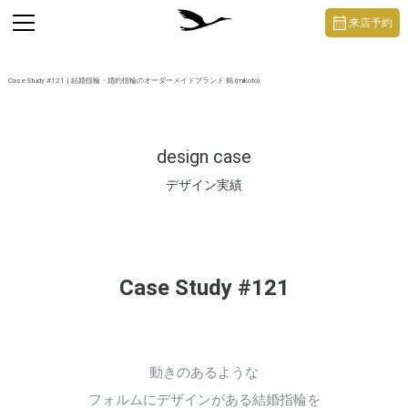
https://mikoto-jewelry.com/
toggle
来店予約
navigation
Case Study #121 | 結婚指輪・婚約指輪のオーダーメイドブランド 鶴 (mikoto)
design case
デザイン実績
Case Study #121
動きのあるような
フォルムにデザインがある結婚指輪を