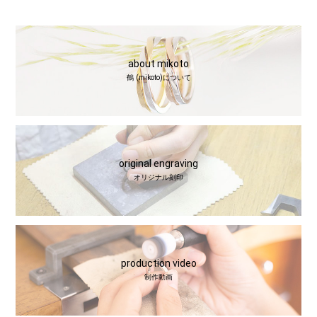
about mikoto
鶴 (mikoto)について
original engraving
オリジナル刻印
production video
制作動画