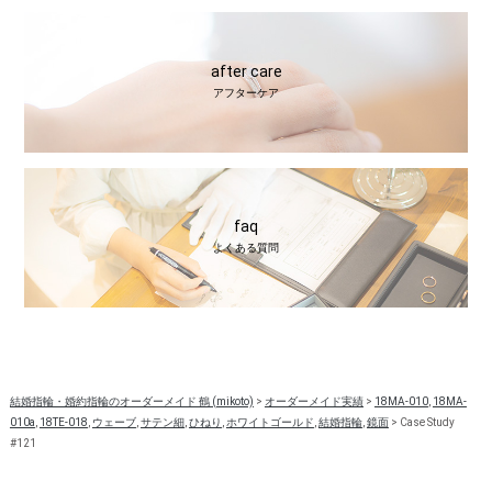
after care
アフターケア
faq
よくある質問
結婚指輪・婚約指輪のオーダーメイド 鶴 (mikoto)
>
オーダーメイド実績
>
18MA-010
,
18MA-
010a
,
18TE-018
,
ウェーブ
,
サテン細
,
ひねり
,
ホワイトゴールド
,
結婚指輪
,
鏡面
>
Case Study
#121