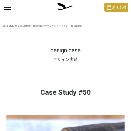
https://mikoto-jewelry.com/
toggle
来店予約
navigation
Case Study #50 | 結婚指輪・婚約指輪のオーダーメイドブランド 鶴 (mikoto)
design case
デザイン実績
Case Study #50