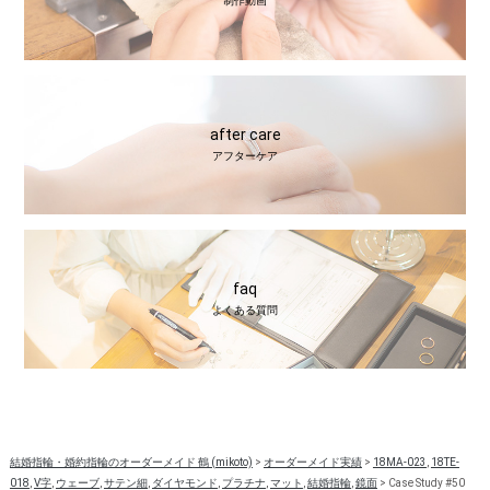
制作動画
after care
アフターケア
faq
よくある質問
結婚指輪・婚約指輪のオーダーメイド 鶴 (mikoto)
>
オーダーメイド実績
>
18MA-023
,
18TE-
018
,
V字
,
ウェーブ
,
サテン細
,
ダイヤモンド
,
プラチナ
,
マット
,
結婚指輪
,
鏡面
>
Case Study #50