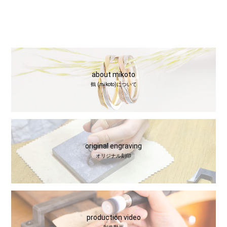
about mikoto
鶴 (mikoto)について
original engraving
オリジナル刻印
production video