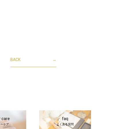
BACK
→
r care
faq
ターケア
よくある質問