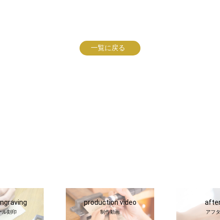
一覧に戻る
engraving
production video
afte
ナル刻印
制作動画
アフ