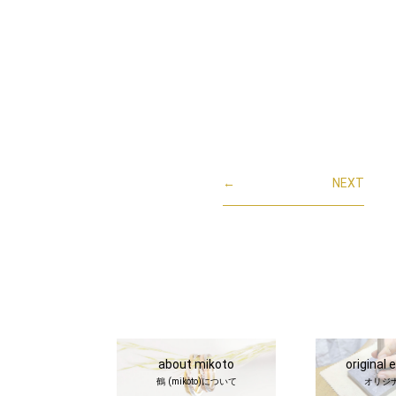
←
NEXT
about mikoto
original 
鶴 (mikoto)について
オリジ