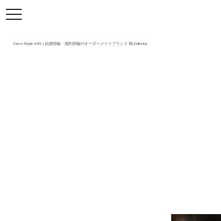
https://mikoto-jewelry.com/
toggle
navigation
Case Study #49 | 結婚指輪・婚約指輪のオーダーメイドブランド 鶴 (mikoto)