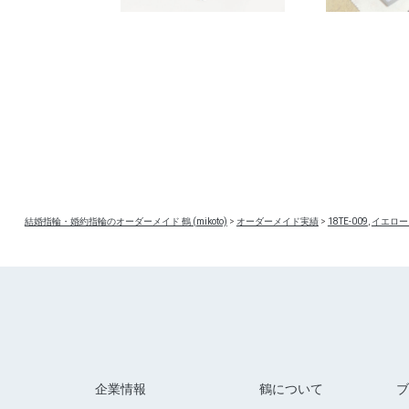
結婚指輪・婚約指輪のオーダーメイド 鶴 (mikoto)
>
オーダーメイド実績
>
18TE-009
,
イエロー
企業情報
鶴について
ブ