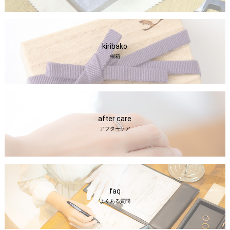
kiribako
桐箱
after care
アフターケア
faq
よくある質問