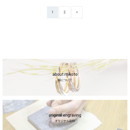
1
2
>
about mikoto
鶴について
original engraving
オリジナル刻印