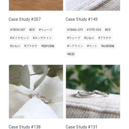
Case Study #207
Case Study #143
#18EN-007
#S字
#ウェーブ
#18MA-019
#19TE-026
#S字
#ダイヤモンド
#タンザナイト
#ウェーブ
#ひねり
#プラチナ
#ひねり
#プラチナ
#婚約指輪
#ヘアライン
#マット
#結婚指輪
#鏡面
Case Study #138
Case Study #131