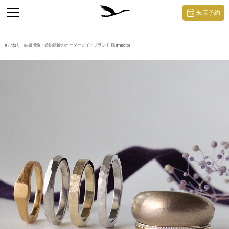
https://mikoto-jewelry.com/
toggle
来店予約
navigation
#
ひねり
| 結婚指輪・婚約指輪のオーダーメイドブランド 鶴 (mikoto)