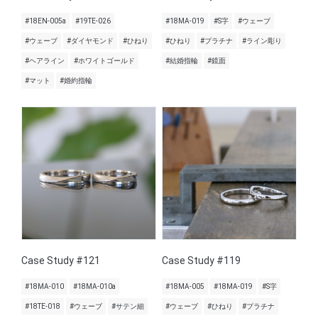
#18EN-005a
#19TE-026
#18MA-019
#S字
#ウェーブ
#ウェーブ
#ダイヤモンド
#ひねり
#ひねり
#プラチナ
#ライン彫り
#ヘアライン
#ホワイトゴールド
#結婚指輪
#鏡面
#マット
#婚約指輪
Case Study #121
Case Study #119
#18MA-010
#18MA-010a
#18MA-005
#18MA-019
#S字
#18TE-018
#ウェーブ
#サテン細
#ウェーブ
#ひねり
#プラチナ