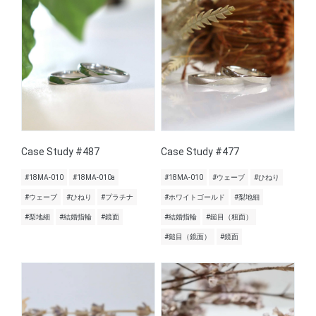
Case Study #487
Case Study #477
#18MA-010
#18MA-010a
#18MA-010
#ウェーブ
#ひねり
#ウェーブ
#ひねり
#プラチナ
#ホワイトゴールド
#梨地細
#梨地細
#結婚指輪
#鏡面
#結婚指輪
#鎚目（粗面）
#鎚目（鏡面）
#鏡面