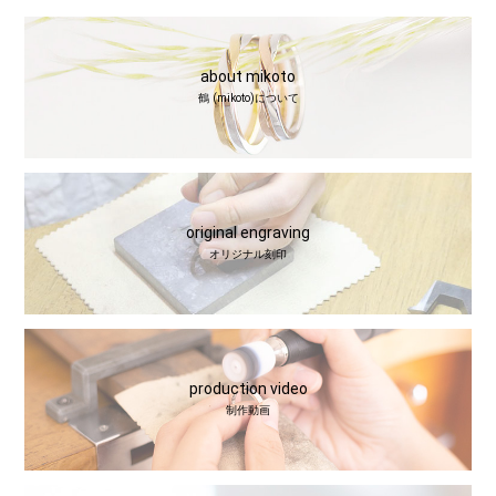
about mikoto
鶴 (mikoto)について
original engraving
オリジナル刻印
production video
制作動画