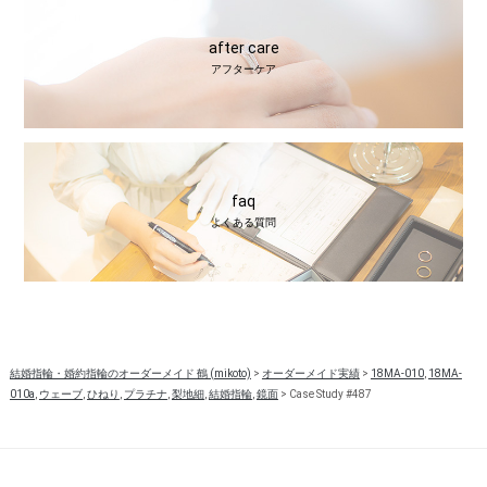
after care
アフターケア
faq
よくある質問
結婚指輪・婚約指輪のオーダーメイド 鶴 (mikoto)
>
オーダーメイド実績
>
18MA-010
,
18MA-
010a
,
ウェーブ
,
ひねり
,
プラチナ
,
梨地細
,
結婚指輪
,
鏡面
>
Case Study #487