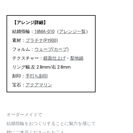
【アレンジ詳細】
結婚指輪：
18MA-010
（
アレンジ一覧
）
素材：
プラチナ(Pt900)
フォルム：
ウェーブ(カーブ)
テクスチャー：
鏡面仕上げ
・
梨地細
リング幅:左 2.8mm/右 2.8mm
刻印：
手打ち刻印
宝石：
アクアマリン
オーダーメイドで
結婚指輪をおつくりすることに魅力を感じて
鶴にご来店くださったお二人。