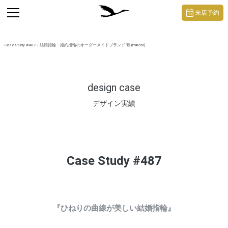
https://mikoto-jewelry.com/
toggle
来店予約
navigation
Case Study #487 | 結婚指輪・婚約指輪のオーダーメイドブランド 鶴 (mikoto)
design case
デザイン実績
Case Study #487
『ひねりの曲線が美しい結婚指輪』