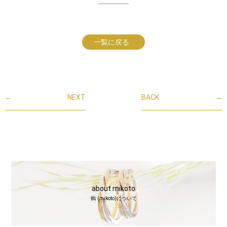
一覧に戻る
←
NEXT
BACK
→
about mikoto
鶴 (mikoto)について