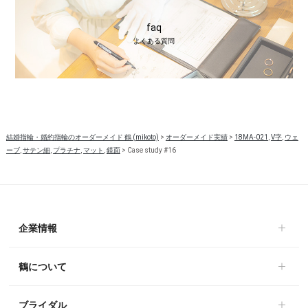
faq
よくある質問
結婚指輪・婚約指輪のオーダーメイド 鶴 (mikoto)
>
オーダーメイド実績
>
18MA-021
,
V字
,
ウェ
ーブ
,
サテン細
,
プラチナ
,
マット
,
鏡面
>
Case study #16
企業情報
鶴について
ブライダル