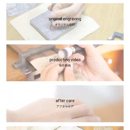
original engraving
オリジナル刻印
production video
制作動画
after care
アフターケア