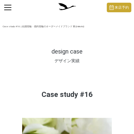
https://mikoto-jewelry.com/
toggle
来店予約
navigation
Case study #16 | 結婚指輪・婚約指輪のオーダーメイドブランド 鶴 (mikoto)
design case
デザイン実績
Case study #16