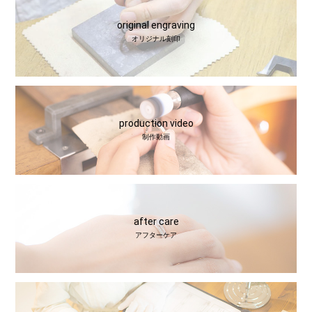
original engraving
オリジナル刻印
production video
制作動画
after care
アフターケア