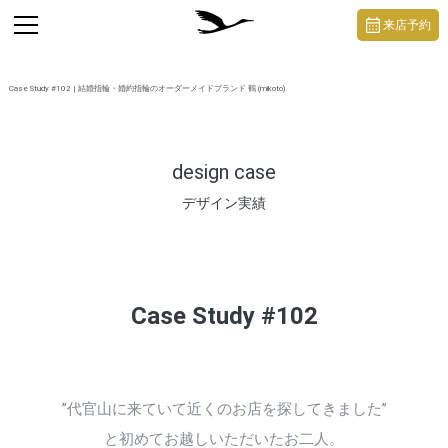
https://mikoto-jewelry.com/
toggle
来店予約
navigation
Case Study #102 | 結婚指輪・婚約指輪のオーダーメイドブランド 鶴 (mikoto)
design case
デザイン実績
Case Study #102
”代官山に来ていて近くのお店を探してきました”
と初めてお越しいただいたお二人。