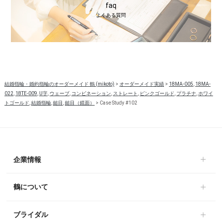
faq
よくある質問
結婚指輪・婚約指輪のオーダーメイド 鶴 (mikoto)
>
オーダーメイド実績
>
18MA-005
,
18MA-
022
,
18TE-009
,
U字
,
ウェーブ
,
コンビネーション
,
ストレート
,
ピンクゴールド
,
プラチナ
,
ホワイ
トゴールド
,
結婚指輪
,
鎚目
,
鎚目（鏡面）
>
Case Study #102
企業情報
鶴について
ブライダル